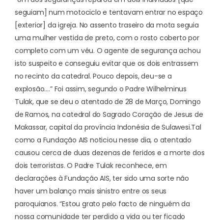
seguiam] num motociclo e tentavam entrar no espaço
[exterior] da igreja. No assento traseiro da mota seguia
uma mulher vestida de preto, com o rosto coberto por
completo com um véu. O agente de segurança achou
isto suspeito e conseguiu evitar que os dois entrassem
no recinto da catedral. Pouco depois, deu-se a
explosão….” Foi assim, segundo o Padre Wilhelminus
Tulak, que se deu o atentado de 28 de Março, Domingo
de Ramos, na catedral do Sagrado Coração de Jesus de
Makassar, capital da província Indonésia de Sulawesi.
Tal
como
a Fundação AIS noticiou nesse dia
, o atentado
causou cerca de duas dezenas de feridos e a morte dos
dois terroristas. O Padre Tulak reconhece, em
declarações à Fundação AIS, ter sido uma sorte não
haver um balanço mais sinistro entre os seus
paroquianos. “Estou grato pelo facto de ninguém da
nossa comunidade ter perdido a vida ou ter ficado