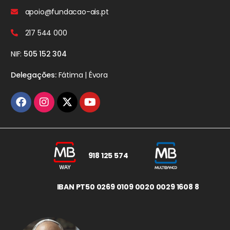
apoio@fundacao-ais.pt
217 544 000
NIF:
505 152 304
Delegações:
Fátima | Évora
918 125 574
IBAN PT50 0269 0109 0020 0029 1608 8