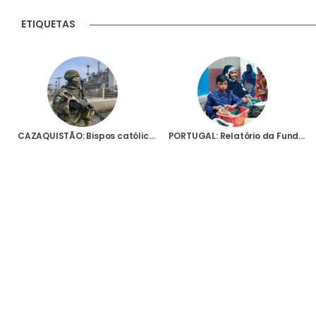
ETIQUETAS
CAZAQUISTÃO: Bispos católicos pedem orações pela paz, após os trágicos incidentes que provocaram mais de 200 mortos
PORTUGAL: Relatório da Fundação AIS sobre rapto de raparigas cristãs revela “situação catastrófica”