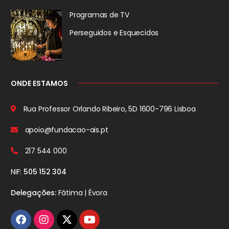
Programas de TV
Perseguidos
e Esquecidos
ONDE ESTAMOS
Rua Professor Orlando Ribeiro, 5D
1600-796 Lisboa
apoio@fundacao-ais.pt
217 544 000
NIF:
505 152 304
Delegações:
Fátima | Évora