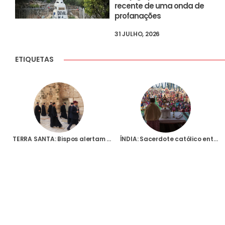
recente de uma onda de
profanações
31 JULHO, 2026
ETIQUETAS
TERRA SANTA: Bispos alertam para “a ameaça extrema” que os cristãos enfrentam na região
ÍNDIA: Sacerdote católico entre os detidos pela polícia em Madhya Pradesh, ao abrigo da lei anti conversão