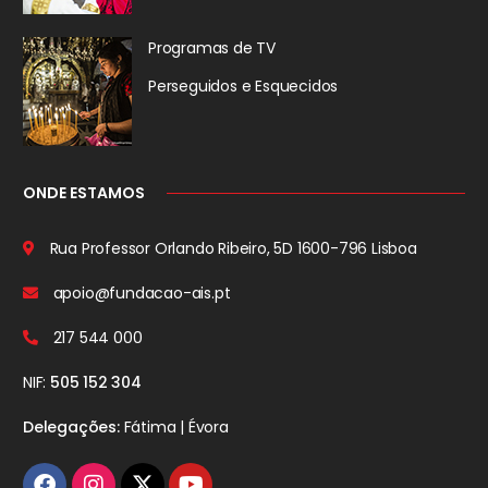
Programas de TV
Perseguidos
e Esquecidos
ONDE ESTAMOS
Rua Professor Orlando Ribeiro, 5D
1600-796 Lisboa
apoio@fundacao-ais.pt
217 544 000
NIF:
505 152 304
Delegações:
Fátima | Évora