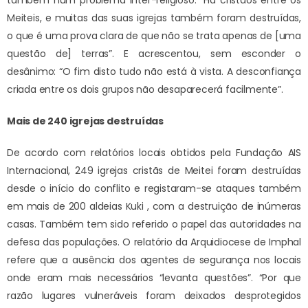
também num problema inter-religioso. “Há cristãos entre os
Meiteis, e muitas das suas igrejas também foram destruídas,
o que é uma prova clara de que não se trata apenas de [uma
questão de] terras”. E acrescentou, sem esconder o
desânimo: “O fim disto tudo não está à vista. A desconfiança
criada entre os dois grupos não desaparecerá facilmente”.
Mais de 240 igrejas destruídas
De acordo com relatórios locais obtidos pela Fundação AIS
Internacional, 249 igrejas cristãs de Meitei foram destruídas
desde o início do conflito e registaram-se ataques também
em mais de 200 aldeias Kuki , com a destruição de inúmeras
casas. Também tem sido referido o papel das autoridades na
defesa das populações. O relatório da Arquidiocese de Imphal
refere que a ausência dos agentes de segurança nos locais
onde eram mais necessários “levanta questões”. “Por que
razão lugares vulneráveis foram deixados desprotegidos