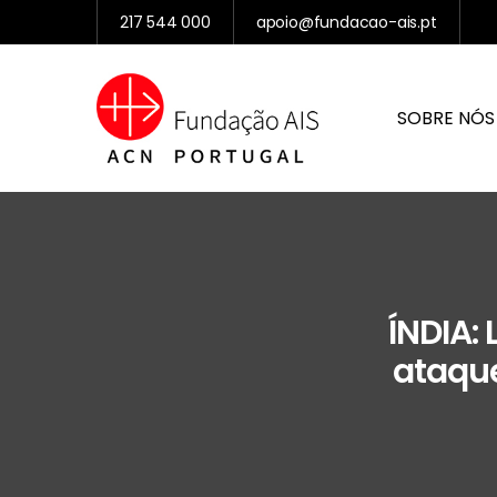
217 544 000
apoio@fundacao-ais.pt
SOBRE NÓS
ÍNDIA:
ataque