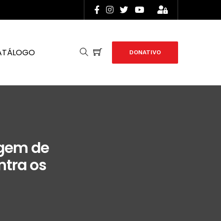
ATÁLOGO
DONATIVO
igem de
ntra os