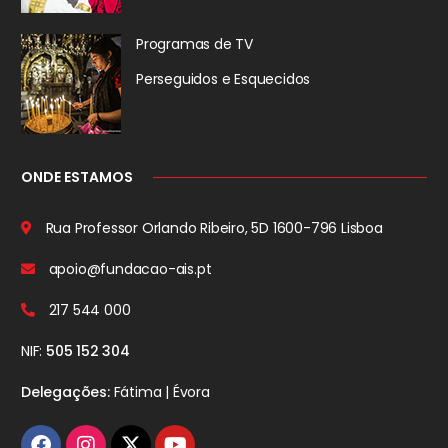
Programas de TV
Perseguidos
e Esquecidos
ONDE ESTAMOS
Rua Professor Orlando Ribeiro, 5D
1600-796 Lisboa
apoio@fundacao-ais.pt
217 544 000
NIF:
505 152 304
Delegações:
Fátima | Évora