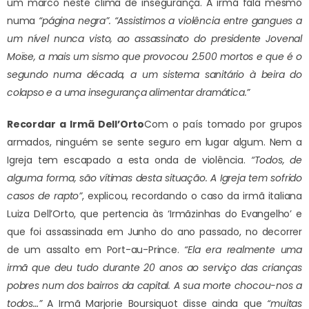
um marco neste clima de insegurança. A irmã fala mesmo
numa
“página negra”. “Assistimos a violência entre gangues a
um nível nunca visto, ao assassinato do presidente Jovenal
Moïse, a mais um sismo que provocou 2.500 mortos e que é o
segundo numa década, a um sistema sanitário à beira do
colapso e a uma insegurança alimentar dramática.”
Recordar a Irmã Dell’Orto
Com o país tomado por grupos
armados, ninguém se sente seguro em lugar algum. Nem a
Igreja tem escapado a esta onda de violência.
“Todos, de
alguma forma, são vítimas desta situação. A Igreja tem sofrido
casos de rapto”
, explicou, recordando o caso da irmã italiana
Luiza Dell’Orto, que pertencia às ‘Irmãzinhas do Evangelho’ e
que foi assassinada em Junho do ano passado, no decorrer
de um assalto em Port-au-Prince.
“Ela era realmente uma
irmã que deu tudo durante 20 anos ao serviço das crianças
pobres num dos bairros da capital. A sua morte chocou-nos a
todos…”
A Irmã Marjorie Boursiquot disse ainda que
“muitas