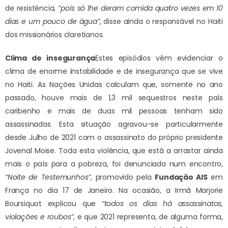
de resistência,
“pois só lhe deram comida quatro vezes em 10
dias e um pouco de água”
, disse ainda o responsável no Haiti
dos missionários claretianos.
Clima de insegurança
Estes episódios vêm evidenciar o
clima de enorme instabilidade e de insegurança que se vive
no Haiti. As Nações Unidas calculam que, somente no ano
passado, houve mais de 1,3 mil sequestros neste país
caribenho e mais de duas mil pessoas tenham sido
assassinadas. Esta situação agravou-se particularmente
desde Julho de 2021 com o assassinato do próprio presidente
Jovenal Moïse. Toda esta violência, que está a arrastar ainda
mais o país para a pobreza, foi denunciada num encontro,
“Noite de Testemunhos”
, promovido pela
Fundação AIS
em
França no dia 17 de Janeiro. Na ocasião, a Irmã Marjorie
Boursiquot explicou que
“todos os dias há assassinatos,
violações e roubos”
, e que 2021 representa, de alguma forma,