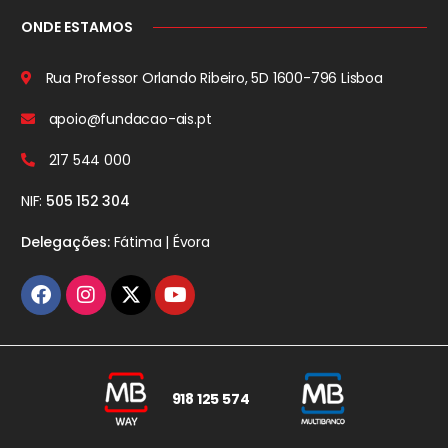
ONDE ESTAMOS
Rua Professor Orlando Ribeiro, 5D
1600-796 Lisboa
apoio@fundacao-ais.pt
217 544 000
NIF:
505 152 304
Delegações:
Fátima | Évora
918 125 574