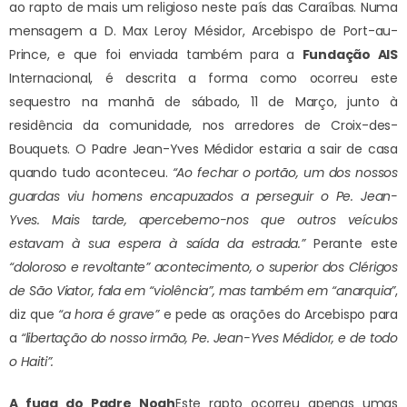
ao rapto de mais um religioso neste país das Caraíbas. Numa
mensagem a D. Max Leroy Mésidor, Arcebispo de Port-au-
Prince, e que foi enviada também para a
Fundação AIS
Internacional, é descrita a forma como ocorreu este
sequestro na manhã de sábado, 11 de Março, junto à
residência da comunidade, nos arredores de Croix-des-
Bouquets. O Padre Jean-Yves Médidor estaria a sair de casa
quando tudo aconteceu.
“Ao fechar o portão, um dos nossos
guardas viu homens encapuzados a perseguir o Pe. Jean-
Yves. Mais tarde, apercebemo-nos que outros veículos
estavam à sua espera à saída da estrada.”
Perante este
“doloroso e revoltante” acontecimento, o superior dos Clérigos
de São Viator, fala em “violência”, mas também em “anarquia”
,
diz que
“a hora é grave”
e pede as orações do Arcebispo para
a
“libertação do nosso irmão, Pe. Jean-Yves Médidor, e de todo
o Haiti”.
A fuga do Padre Noah
Este rapto ocorreu apenas umas