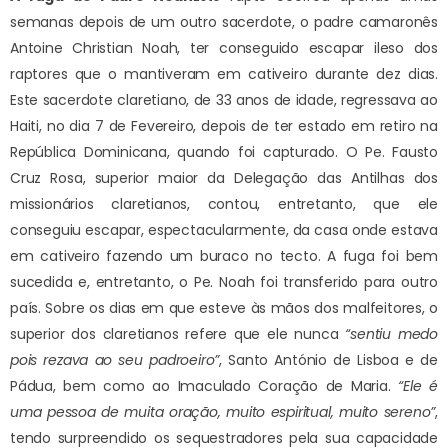
semanas depois de um outro sacerdote, o padre camaronês
Antoine Christian Noah, ter conseguido escapar ileso dos
raptores que o mantiveram em cativeiro durante dez dias.
Este sacerdote claretiano, de 33 anos de idade, regressava ao
Haiti, no dia 7 de Fevereiro, depois de ter estado em retiro na
República Dominicana, quando foi capturado. O Pe. Fausto
Cruz Rosa, superior maior da Delegação das Antilhas dos
missionários claretianos, contou, entretanto, que ele
conseguiu escapar, espectacularmente, da casa onde estava
em cativeiro fazendo um buraco no tecto. A fuga foi bem
sucedida e, entretanto, o Pe. Noah foi transferido para outro
país. Sobre os dias em que esteve às mãos dos malfeitores, o
superior dos claretianos refere que ele nunca
“sentiu medo
pois rezava ao seu padroeiro”
, Santo António de Lisboa e de
Pádua, bem como ao Imaculado Coração de Maria.
“Ele é
uma pessoa de muita oração, muito espiritual, muito sereno”
,
tendo surpreendido os sequestradores pela sua capacidade