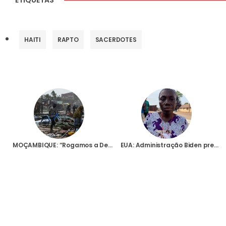
HAITI
RAPTO
SACERDOTES
MOÇAMBIQUE: “Rogamos a Deus que nos salve”, pede Bispo de Quelimane à passagem do ciclone Freddy
EUA: Administração Biden pressionada para designar Nigéria como “país de particular preocupação”