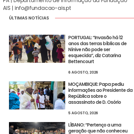
PA | Departamento de Informação da Fundação
AIS |
info@fundacao-ais.pt
ÚLTIMAS NOTÍCIAS
PORTUGAL: “Invasão há 12
anos das terras bíblicas de
Nínive não pode ser
esquecida”, diz Catarina
Bettencourt
6 AGOSTO, 2026
MOÇAMBIQUE: Papa pediu
informações ao Presidente da
República sobre o
assassinato de D. Osório
5 AGOSTO, 2026
LÍBANO: “Pertenço a uma
geração que não conheceu