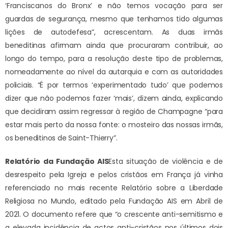
‘Franciscanos do Bronx’ e não temos vocação para ser
guardas de segurança, mesmo que tenhamos tido algumas
lições de autodefesa”, acrescentam. As duas irmãs
beneditinas afirmam ainda que procuraram contribuir, ao
longo do tempo, para a resolução deste tipo de problemas,
nomeadamente ao nível da autarquia e com as autoridades
policiais. “É por termos ‘experimentado tudo’ que podemos
dizer que não podemos fazer ‘mais’, dizem ainda, explicando
que decidiram assim regressar à região de Champagne “para
estar mais perto da nossa fonte: o mosteiro das nossas irmãs,
os beneditinos de Saint-Thierry”.
Relatório da Fundação AIS
Esta situação de violência e de
desrespeito pela Igreja e pelos cristãos em França já vinha
referenciado no mais recente Relatório sobre a Liberdade
Religiosa no Mundo, editado pela Fundação AIS em Abril de
2021. O documento refere que “o crescente anti-semitismo e
a elevada incidência de actos anti-cristãos nos últimos dois