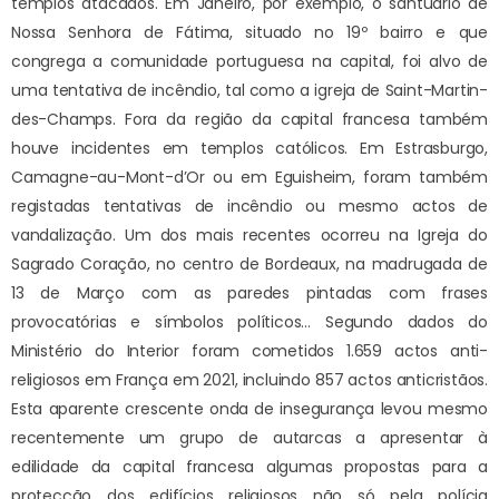
templos atacados. Em Janeiro, por exemplo, o santuário de
Nossa Senhora de Fátima, situado no 19º bairro e que
congrega a comunidade portuguesa na capital, foi alvo de
uma tentativa de incêndio, tal como a igreja de Saint-Martin-
des-Champs. Fora da região da capital francesa também
houve incidentes em templos católicos. Em Estrasburgo,
Camagne-au-Mont-d’Or ou em Eguisheim, foram também
registadas tentativas de incêndio ou mesmo actos de
vandalização. Um dos mais recentes ocorreu na Igreja do
Sagrado Coração, no centro de Bordeaux, na madrugada de
13 de Março com as paredes pintadas com frases
provocatórias e símbolos políticos… Segundo dados do
Ministério do Interior foram cometidos 1.659 actos anti-
religiosos em França em 2021, incluindo 857 actos anticristãos.
Esta aparente crescente onda de insegurança levou mesmo
recentemente um grupo de autarcas a apresentar à
edilidade da capital francesa algumas propostas para a
protecção dos edifícios religiosos não só pela polícia