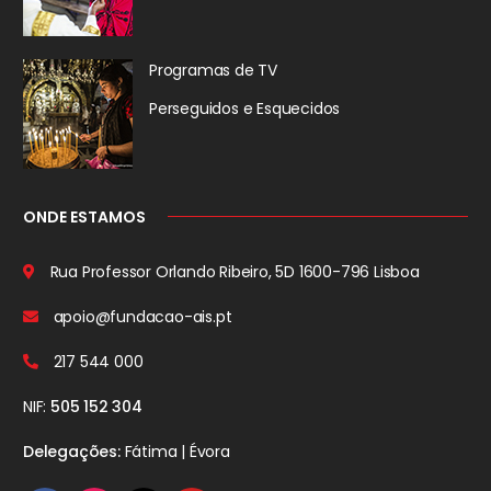
Programas de TV
Perseguidos
e Esquecidos
ONDE ESTAMOS
Rua Professor Orlando Ribeiro, 5D
1600-796 Lisboa
apoio@fundacao-ais.pt
217 544 000
NIF:
505 152 304
Delegações:
Fátima | Évora