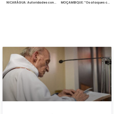
NICARÁGUA: Autoridades confiscam mosteiro das Irmãs Trapistas e expulsam do país mais um padre e duas religiosas
MOÇAMBIQUE: “Os ataques continuam”, confirma padre Kwiriwi Fonseca, após visita à região de Cabo Delgado