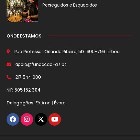
Perseguidos
e Esquecidos
ONDE ESTAMOS
Rua Professor Orlando Ribeiro, 5D
1600-796 Lisboa
apoio@fundacao-ais.pt
217 544 000
NIF:
505 152 304
Delegações:
Fátima | Évora