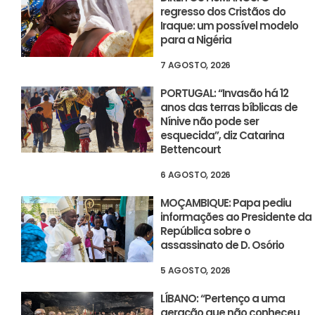
regresso dos Cristãos do
Iraque: um possível modelo
para a Nigéria
7 AGOSTO, 2026
PORTUGAL: “Invasão há 12
anos das terras bíblicas de
Nínive não pode ser
esquecida”, diz Catarina
Bettencourt
6 AGOSTO, 2026
MOÇAMBIQUE: Papa pediu
informações ao Presidente da
República sobre o
assassinato de D. Osório
5 AGOSTO, 2026
LÍBANO: “Pertenço a uma
geração que não conheceu