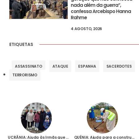
nada além da guerra”,
confessa Arcebispo Hanna
Rahme
4 AGOSTO, 2026
ETIQUETAS
ASSASSINATO
ATAQUE
ESPANHA
SACERDOTES
TERRORISMO
UCRÂNIA: Ajuda às Irmãs que estão a ajudar os refugiados de guerra no seu convento
QUÉNIA: Ajuda para a construção da Casa-Mãe e centro de formação de uma nova congregação