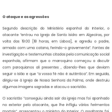
O ataque e as agressões
Segundo descrição do Ministério espanhol do Interior, o
atacante “entrou na Igreja de Santo Isidro em Algeciras, por
volta das 19:00 [18 horas, em Lisboa], e agrediu o padre,
armado com uma catana, ferindo-o gravemente”. Fontes de
investigação e testemunhas citadas pela comunicação social
espanhola, afirmam que o marroquino começou a discutir
com paroquianos ali presentes , dizendo-lhes que deviam
seguir o Islão e que “a vossa fé não é autêntica”. Em seguida,
dirigiu-se à Igreja de Nossa Senhora da Palma, onde destruiu
algumas imagens sagradas e atacou o sacristão.
O sacristão “conseguiu ainda sair da igreja mas foi apanhado
no exterior pelo atacante, que lhe infligiu vários ferimentos
mortais”, acrescentou o ministro do Interior. O assaltante foi,