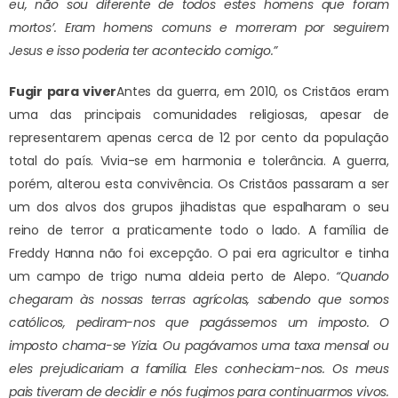
eu, não sou diferente de todos estes homens que foram
mortos’. Eram homens comuns e morreram por seguirem
Jesus e isso poderia ter acontecido comigo.”
Fugir para viver
Antes da guerra, em 2010, os Cristãos eram
uma das principais comunidades religiosas, apesar de
representarem apenas cerca de 12 por cento da população
total do país. Vivia-se em harmonia e tolerância. A guerra,
porém, alterou esta convivência. Os Cristãos passaram a ser
um dos alvos dos grupos jihadistas que espalharam o seu
reino de terror a praticamente todo o lado. A família de
Freddy Hanna não foi excepção. O pai era agricultor e tinha
um campo de trigo numa aldeia perto de Alepo.
“Quando
chegaram às nossas terras agrícolas, sabendo que somos
católicos, pediram-nos que pagássemos um imposto. O
imposto chama-se Yizia. Ou pagávamos uma taxa mensal ou
eles prejudicariam a família. Eles conheciam-nos. Os meus
pais tiveram de decidir e nós fugimos para continuarmos vivos.