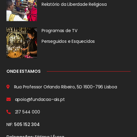
Relatório da
Liberdade Religiosa
Programas de TV
Perseguidos
e Esquecidos
ONDE ESTAMOS
Rua Professor Orlando Ribeiro, 5D
1600-796 Lisboa
apoio@fundacao-ais.pt
217 544 000
NIF:
505 152 304
Delegações:
Fátima | Évora