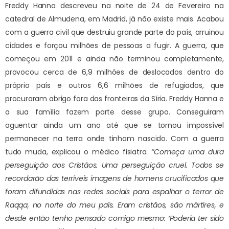
Freddy Hanna descreveu na noite de 24 de Fevereiro na
catedral de Almudena, em Madrid, já não existe mais. Acabou
com a guerra civil que destruiu grande parte do país, arruinou
cidades e forçou milhões de pessoas a fugir. A guerra, que
começou em 2011 e ainda não terminou completamente,
provocou cerca de 6,9 milhões de deslocados dentro do
próprio país e outros 6,6 milhões de refugiados, que
procuraram abrigo fora das fronteiras da Síria. Freddy Hanna e
a sua família fazem parte desse grupo. Conseguiram
aguentar ainda um ano até que se tornou impossível
permanecer na terra onde tinham nascido. Com a guerra
tudo muda, explicou o médico fisiatra.
“Começa uma dura
perseguição aos Cristãos. Uma perseguição cruel. Todos se
recordarão das terríveis imagens de homens crucificados que
foram difundidas nas redes sociais para espalhar o terror de
Raqqa, no norte do meu país. Eram cristãos, são mártires, e
desde então tenho pensado comigo mesmo: ‘Poderia ter sido