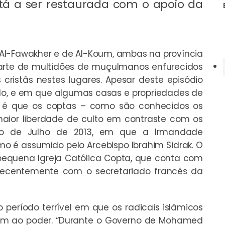
tá a ser restaurada com o apoio da
de Al-Fawakher e de Al-Koum, ambas na província
parte de multidões de muçulmanos enfurecidos
cristãs nestes lugares. Apesar deste episódio
do, e em que algumas casas e propriedades de
de é que os coptas – como são conhecidos os
maior liberdade de culto em contraste com os
cio de Julho de 2013, em que a Irmandade
o é assumido pelo Arcebispo Ibrahim Sidrak. O
 pequena Igreja Católica Copta, que conta com
u recentemente com o secretariado francês da
 período terrível em que os radicais islâmicos
am ao poder. “Durante o Governo de Mohamed