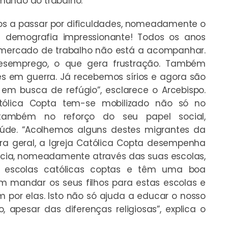
mundo do trabalho.
os a passar por dificuldades, nomeadamente o
demografia impressionante! Todos os anos
o mercado de trabalho não está a acompanhar.
desemprego, o que gera frustração. Também
s em guerra. Já recebemos sírios e agora são
m busca de refúgio”, esclarece o Arcebispo.
atólica Copta tem-se mobilizado não só no
também no reforço do seu papel social,
de. “Acolhemos alguns destes migrantes da
ra geral, a Igreja Católica Copta desempenha
pcia, nomeadamente através das suas escolas,
180 escolas católicas coptas e têm uma boa
 mandar os seus filhos para estas escolas e
por elas. Isto não só ajuda a educar o nosso
apesar das diferenças religiosas”, explica o