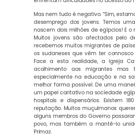
enfrentam dificuldades no acesso ao 
Mas nem tudo é negativo. “Sim, estam
desemprego dos jovens. Temos uma 
nascem dois milhões de egípcios! E 
Muitos jovens são afectados pelo 
recebemos muitos migrantes de paíse
os sudaneses que vêm ter connosco e
Face a esta realidade, a Igreja C
acolhimento aos migrantes mas 
especialmente na educação e na saú
melhor forma possível. De uma manei
um papel caritativo na sociedade egí
hospitais e dispensários. Existem 
reputação. Muitos muçulmanos querem
alguns membros do Governo passaram 
povo, mas também a mantê-lo unido, 
Primaz.