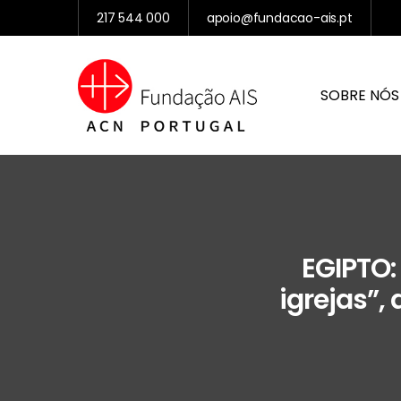
217 544 000
apoio@fundacao-ais.pt
SOBRE NÓS
EGIPTO:
igrejas”,