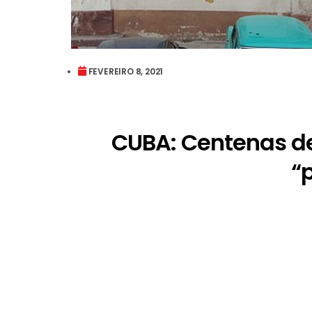
FEVEREIRO 8, 2021
CUBA: Centenas de 
“