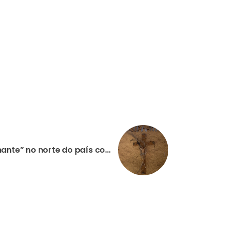
ETIÓPIA: “Situação é alarmante” no norte do país com relatos de centenas de mortos, alerta responsável da Fundação AIS