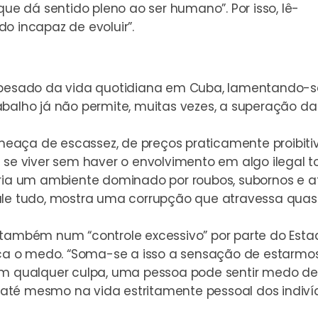
que dá sentido pleno ao ser humano”. Por isso, lê-
o incapaz de evoluir”.
o pesado da vida quotidiana em Cuba, lamentando-s
abalho já não permite, muitas vezes, a superação da
eaça de escassez, de preços praticamente proibiti
e se viver sem haver o envolvimento em algo ilegal
cria um ambiente dominado por roubos, subornos e at
ale tudo, mostra uma corrupção que atravessa quas
 também num “controle excessivo” por parte do Esta
a o medo. “Soma-se a isso a sensação de estarmos
em qualquer culpa, uma pessoa pode sentir medo de
até mesmo na vida estritamente pessoal dos indivíd