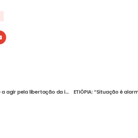
MALI: Igreja está “a rezar e a agir pela libertação da irmã Gloria”, raptada há 4 anos, diz secretário-geral da Conf. Episcopal