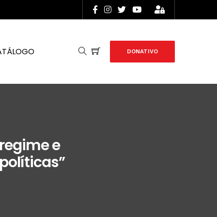
ATÁLOGO
DONATIVO
 regime e
olíticas”