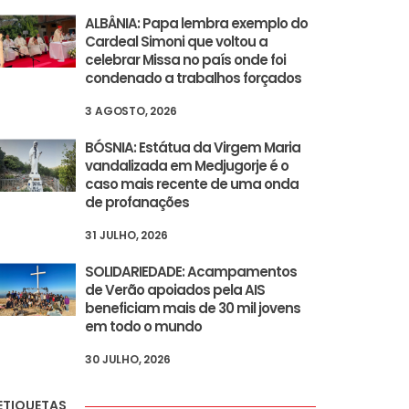
ALBÂNIA: Papa lembra exemplo do
Cardeal Simoni que voltou a
celebrar Missa no país onde foi
condenado a trabalhos forçados
3 AGOSTO, 2026
BÓSNIA: Estátua da Virgem Maria
vandalizada em Medjugorje é o
e dizem que o país
caso mais recente de uma onda
de profanações
s”
31 JULHO, 2026
SOLIDARIEDADE: Acampamentos
de Verão apoiados pela AIS
beneficiam mais de 30 mil jovens
em todo o mundo
30 JULHO, 2026
ETIQUETAS