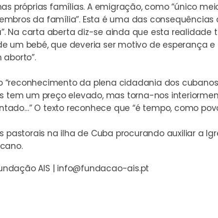
nas próprias famílias. A emigração, como “único me
embros da família”. Esta é uma das consequências 
ia”. Na carta aberta diz-se ainda que esta realidad
io de um bebé, que deveria ser motivo de esperança e
 aborto”.
 “reconhecimento da plena cidadania dos cubanos qu
es tem um preço elevado, mas torna-nos interiormen
rentado…” O texto reconhece que “é tempo, como povo
 pastorais na ilha de Cuba procurando auxiliar a Igre
icano.
ndação AIS | info@fundacao-ais.pt