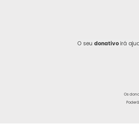
O seu
donativo
irá aju
Os dona
Poderá