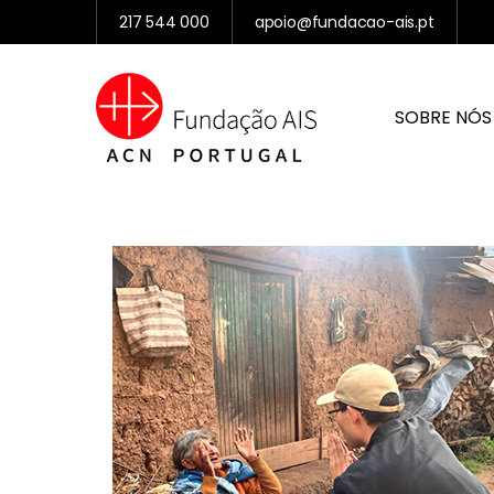
217 544 000
apoio@fundacao-ais.pt
SOBRE NÓS