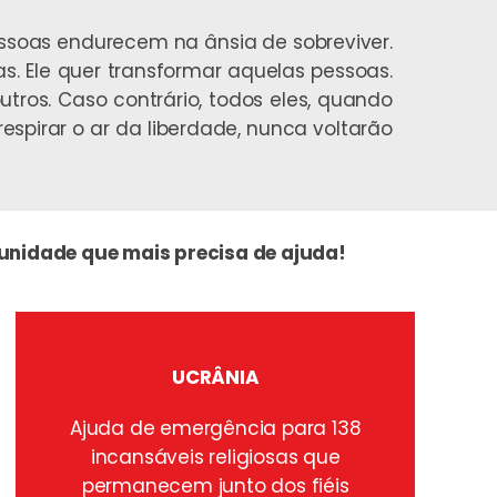
essoas endurecem na ânsia de sobreviver.
ias. Ele quer transformar aquelas pessoas.
utros. Caso contrário, todos eles, quando
pirar o ar da liberdade, nunca voltarão
munidade que mais precisa de ajuda!
UCRÂNIA
Ajuda de emergência para 138
incansáveis religiosas que
permanecem junto dos fiéis