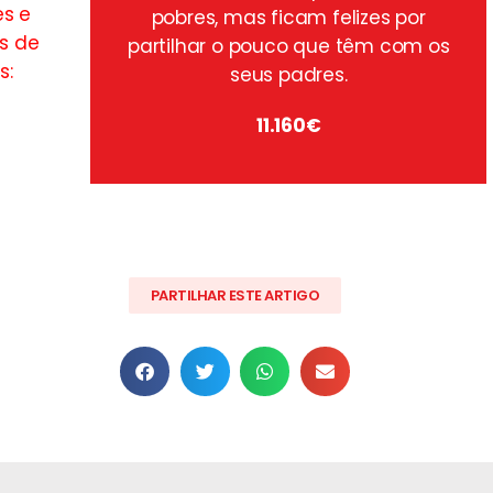
s e
pobres, mas ficam felizes por
s de
partilhar o pouco que têm com os
s:
seus padres.
11.160€
PARTILHAR ESTE ARTIGO