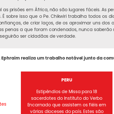
as prisões em África, não são lugares fáceis. As p
 É sobre isso que o Pe. Chikwiri trabalha todos os d
nfianças, de criar laços, de os aproximar uns dos o
as penas a que foram condenados, nunca saberão res
nseguirão ser cidadãos de verdade.
 Ephraim realiza um trabalho notável junto da co
PERU
Estipêndios de Missa para 18
sacerdotes do Instituto do Verbo
tes
Encarnado que assistem os fiéis em
várias dioceses do país. Estes são