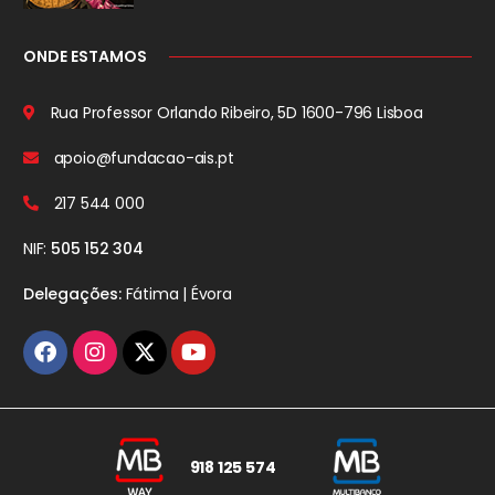
ONDE ESTAMOS
Rua Professor Orlando Ribeiro, 5D
1600-796 Lisboa
apoio@fundacao-ais.pt
217 544 000
NIF:
505 152 304
Delegações:
Fátima | Évora
918 125 574