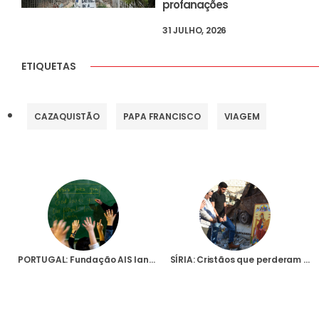
profanações
31 JULHO, 2026
ETIQUETAS
CAZAQUISTÃO
PAPA FRANCISCO
VIAGEM
PORTUGAL: Fundação AIS lança campanha de solidariedade para que 22 mil crianças libanesas possam regressar à escola
SÍRIA: Cristãos que perderam a vida na guerra civil vão ser recordados pela Fundação AIS