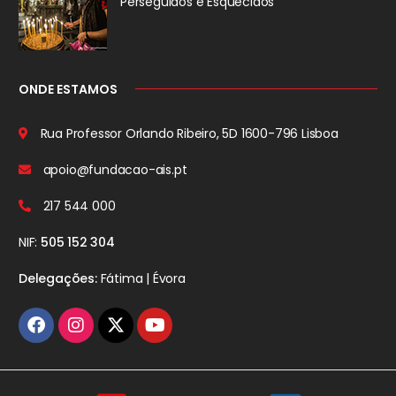
Perseguidos
e Esquecidos
ONDE ESTAMOS
Rua Professor Orlando Ribeiro, 5D
1600-796 Lisboa
apoio@fundacao-ais.pt
217 544 000
NIF:
505 152 304
Delegações:
Fátima | Évora