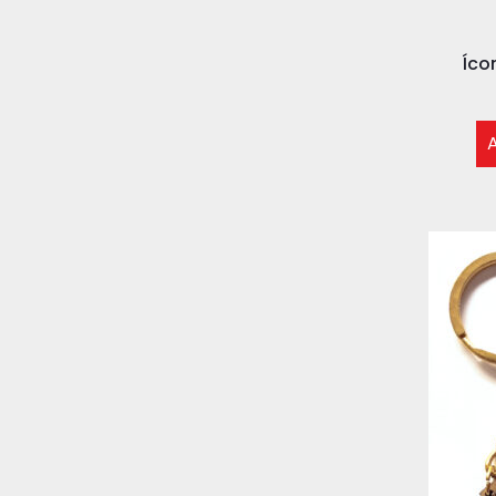
Íco
A