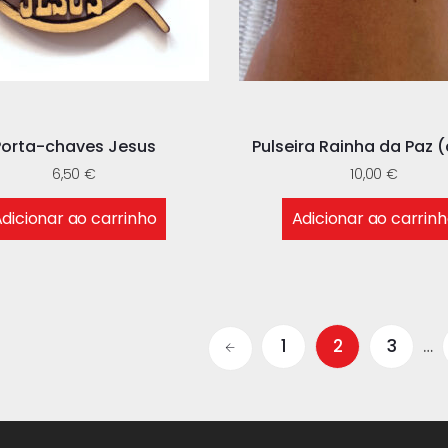
Porta-chaves Jesus
Pulseira Rainha da Paz (
6,50
€
10,00
€
dicionar ao carrinho
Adicionar ao carrin
1
2
3
…