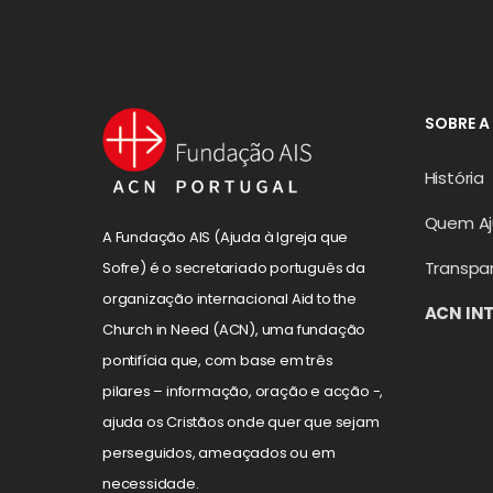
SOBRE A
História
Quem A
A Fundação AIS (Ajuda à Igreja que
Transpa
Sofre) é o secretariado português da
organização internacional Aid to the
ACN IN
Church in Need (ACN), uma fundação
pontifícia que, com base em três
pilares – informação, oração e acção -,
ajuda os Cristãos onde quer que sejam
perseguidos, ameaçados ou em
necessidade.