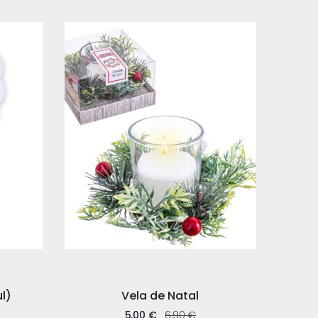
l)
Vela de Natal
5,00
€
6,90
€