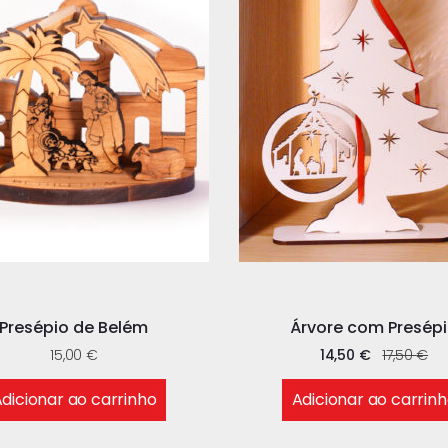
Presépio de Belém
Árvore com Presép
15,00
€
14,50
€
17,50
€
dicionar ao carrinho
Adicionar ao carrin