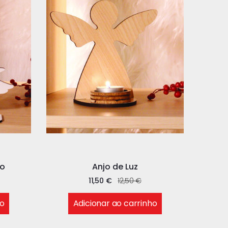
io
Anjo de Luz
11,50
€
12,50
€
ho
Adicionar ao carrinho