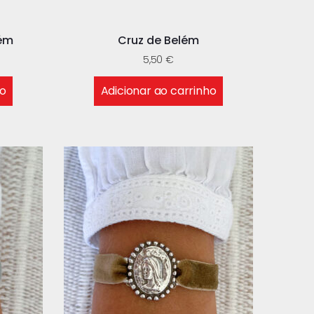
lém
Cruz de Belém
5,50
€
ho
Adicionar ao carrinho