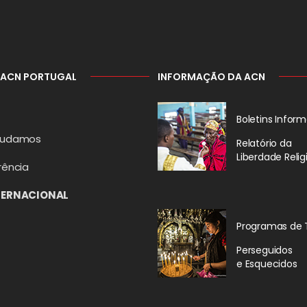
 ACN PORTUGAL
INFORMAÇÃO DA ACN
Boletins Inform
judamos
Relatório da
Liberdade Relig
rência
TERNACIONAL
Programas de 
Perseguidos
e Esquecidos