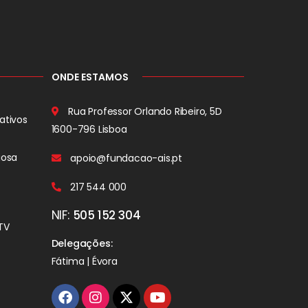
ONDE ESTAMOS
Rua Professor Orlando Ribeiro, 5D
ativos
1600-796 Lisboa
iosa
apoio@fundacao-ais.pt
217 544 000
NIF:
505 152 304
TV
Delegações:
Fátima | Évora