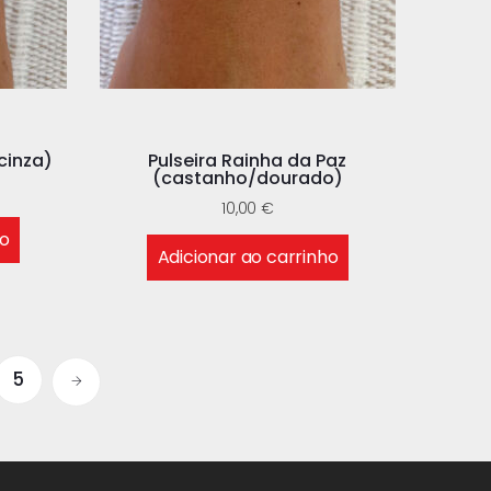
cinza)
Pulseira Rainha da Paz
(castanho/dourado)
10,00
€
ho
Adicionar ao carrinho
5