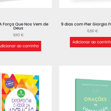
A Força Que Nos Vem de
9 dias com Pier Giorgio F
Deus
6,50
€
11,50
€
Adicionar ao carrin
dicionar ao carrinho