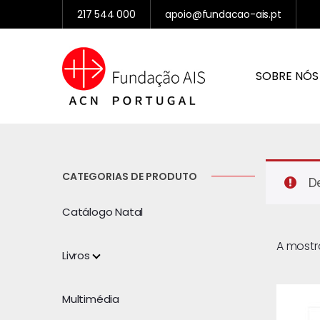
217 544 000
apoio@fundacao-ais.pt
SOBRE NÓS
CATEGORIAS DE PRODUTO
D
Catálogo Natal
A mostr
Livros
Multimédia