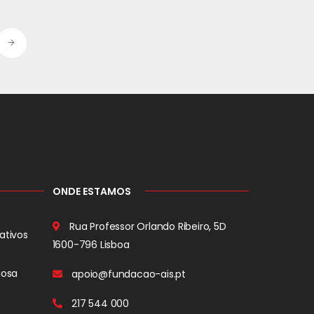
ONDE ESTAMOS
Rua Professor Orlando Ribeiro, 5D
ativos
1600-796 Lisboa
iosa
apoio@fundacao-ais.pt
217 544 000