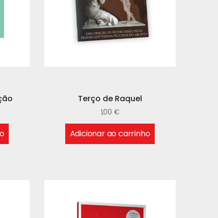
ção
Terço de Raquel
1,00
€
ho
Adicionar ao carrinho