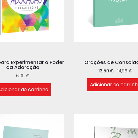
para Experimentar o Poder
Orações de Consola
da Adoração
13,50
€
14,95
€
6,00
€
Adicionar ao carrin
dicionar ao carrinho