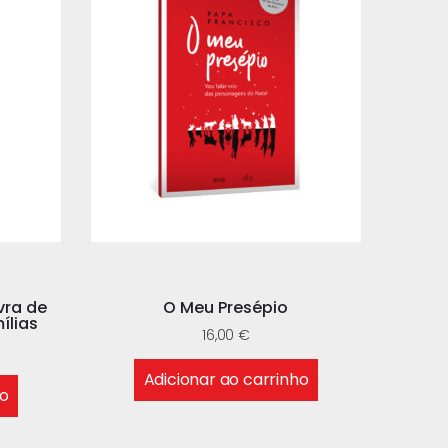
vra de
O Meu Presépio
ílias
16,00
€
Adicionar ao carrinho
ho