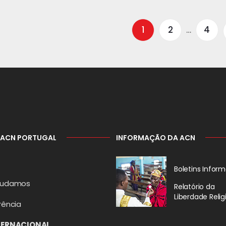
1
2
…
4
 ACN PORTUGAL
INFORMAÇÃO DA ACN
Boletins Inform
judamos
Relatório da
Liberdade Relig
rência
TERNACIONAL