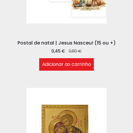
Postal de natal | Jesus Nasceu! (15 ou +)
0,45
€
0,60
€
Adicionar ao carrinho