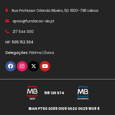
Rua Professor Orlando Ribeiro, 5D
1600-796 Lisboa
apoio@fundacao-ais.pt
217 544 000
NIF:
505 152 304
Delegações:
Fátima | Évora
918 125 574
IBAN PT50 0269 0109 0020 0029 1608 8