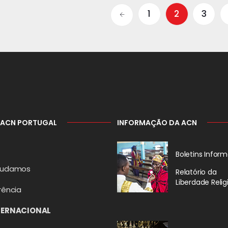
1
2
3
 ACN PORTUGAL
INFORMAÇÃO DA ACN
Boletins Inform
judamos
Relatório da
Liberdade Relig
rência
TERNACIONAL