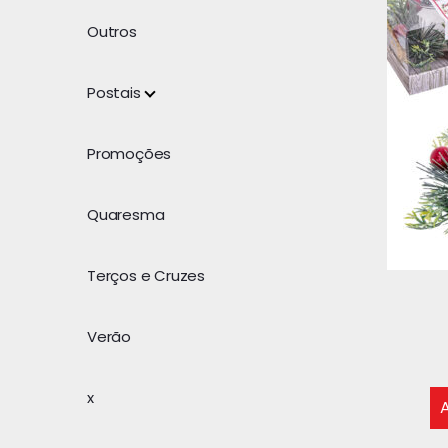
Outros
Postais
Promoções
Quaresma
Terços e Cruzes
Verão
x
A