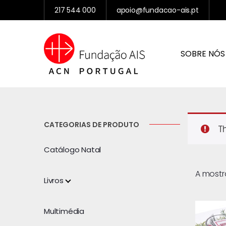
217 544 000
apoio@fundacao-ais.pt
SOBRE NÓS
CATEGORIAS DE PRODUTO
T
Catálogo Natal
A mostr
Livros
Multimédia