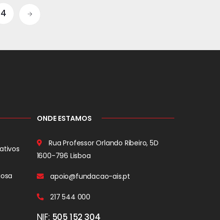
4
ONDE ESTAMOS
Rua Professor Orlando Ribeiro, 5D
ativos
1600-796 Lisboa
iosa
apoio@fundacao-ais.pt
217 544 000
NIF:
505 152 304