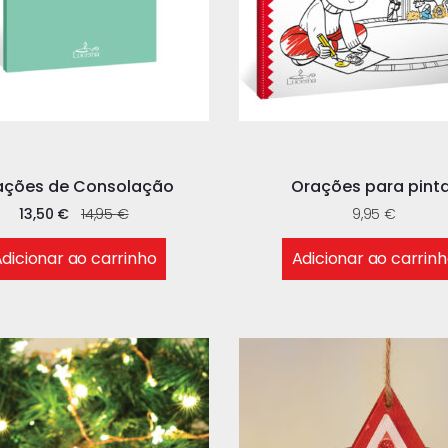
ações de Consolação
Orações para pint
13,50
€
14,95
€
9,95
€
dicionar ao carrinho
Adicionar ao carrin