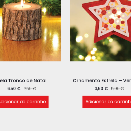
ela Tronco de Natal
Ornamento Estrela – Ve
6,50
€
7,50
€
3,50
€
5,00
€
dicionar ao carrinho
Adicionar ao carrin