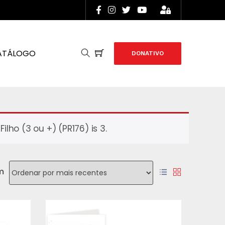
ATÁLOGO
DONATIVO
ho (3 ou +) (PR176) is 3.
m