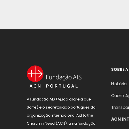
SOBRE A
História
Quem A
A Fundação AIS (Ajuda à Igreja que
Transpa
Sofre) é o secretariado português da
organização internacional Aid to the
ACN IN
Church in Need (ACN), uma fundação