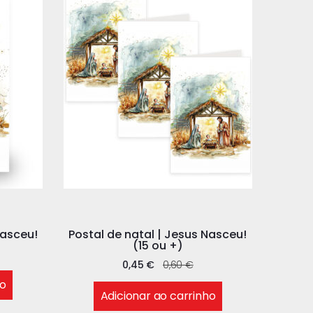
Nasceu!
Postal de natal | Jesus Nasceu!
(15 ou +)
0,45
€
0,60
€
ho
Adicionar ao carrinho