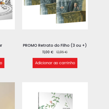
ar
PROMO Retrato do Filho (3 ou +)
11,00
€
12,85
€
ho
Adicionar ao carrinho