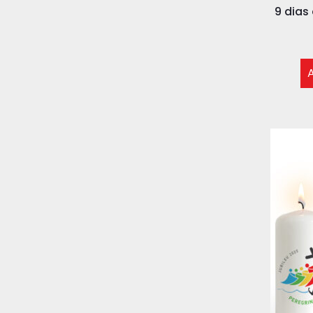
9 dia
A