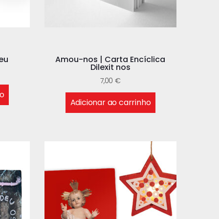
eu
Amou-nos | Carta Encíclica
Dilexit nos
7,00
€
ho
Adicionar ao carrinho