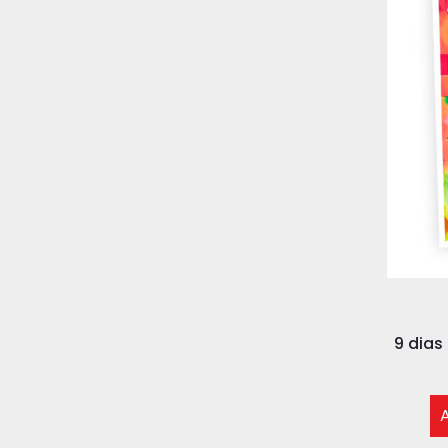
9 dias
A