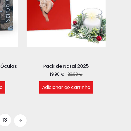
 Óculos
Pack de Natal 2025
19,90
€
23,00
€
ho
Adicionar ao carrinho
13