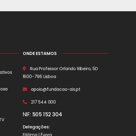
ONDE ESTAMOS
Rua Professor Orlando Ribeiro, 5D
ativos
1600-796 Lisboa
iosa
apoio@fundacao-ais.pt
217 544 000
NIF:
505 152 304
TV
Delegações:
Fátima | Évora