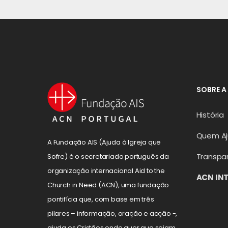
SOBRE A
História
Quem A
A Fundação AIS (Ajuda à Igreja que
Transpa
Sofre) é o secretariado português da
organização internacional Aid to the
ACN IN
Church in Need (ACN), uma fundação
pontifícia que, com base em três
pilares – informação, oração e acção -,
ajuda os Cristãos onde quer que sejam