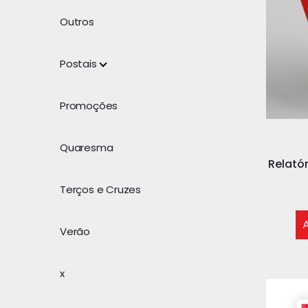
Outros
Postais
Promoções
Quaresma
Relató
Terços e Cruzes
A
Verão
x