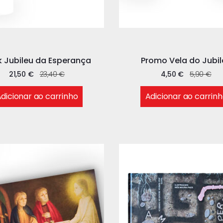
 Jubileu da Esperança
Promo Vela do Jubil
21,50
€
23,40
€
4,50
€
5,90
€
dicionar ao carrinho
Adicionar ao carrin