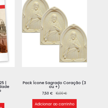
25 |
Pack Ícone Sagrado Coração (3
rdade
ou +)
o
7,50
€
10,00
€
Adicionar ao carrinho
ho