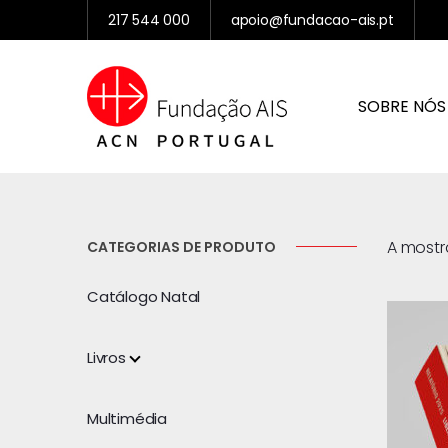
217 544 000
apoio@fundacao-ais.pt
SOBRE NÓS
A mostra
CATEGORIAS DE PRODUTO
Catálogo Natal
Livros
Multimédia