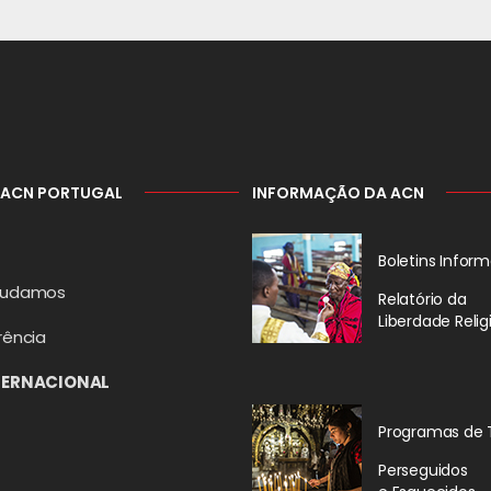
 ACN PORTUGAL
INFORMAÇÃO DA ACN
Boletins Inform
judamos
Relatório da
Liberdade Relig
rência
TERNACIONAL
Programas de 
Perseguidos