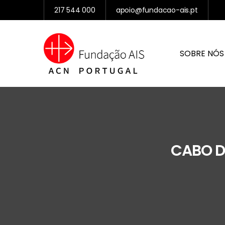
217 544 000
apoio@fundacao-ais.pt
SOBRE NÓS
CABO D