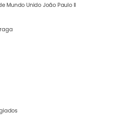
e Mundo Unido João Paulo II
Braga
ugiados