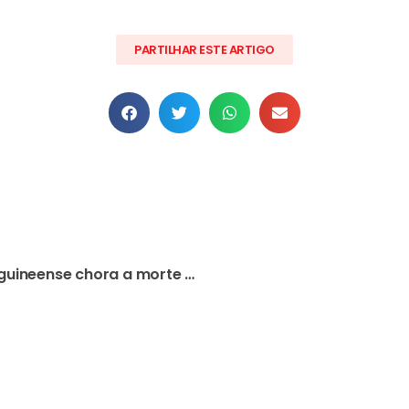
PARTILHAR ESTE ARTIGO
GUINÉ-BISSAU: Sociedade guineense chora a morte de D. Pedro Zilli e lembra-o como homem de paz, construtor de pontes