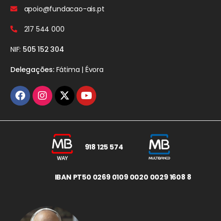
apoio@fundacao-ais.pt
217 544 000
NIF:
505 152 304
Delegações:
Fátima | Évora
918 125 574
IBAN PT50 0269 0109 0020 0029 1608 8