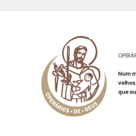
OPERÁR
Num mu
velhos
que ou