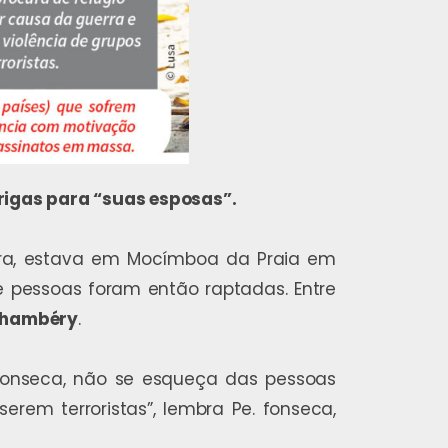
arigas para “suas esposas”.
eira, estava em Mocímboa da Praia em
e pessoas foram então raptadas. Entre
Chambéry
.
e. Fonseca, não se esqueça das pessoas
rem terroristas”, lembra Pe. fonseca,