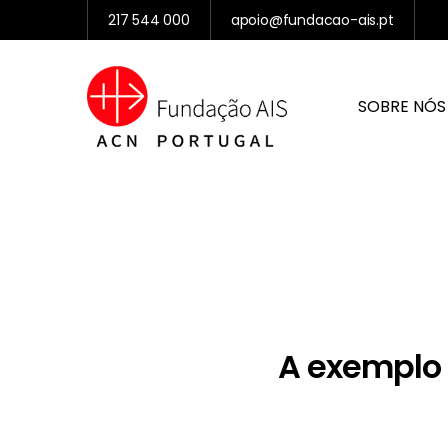
217 544 000
apoio@fundacao-ais.pt
SOBRE NÓS
A exemplo 