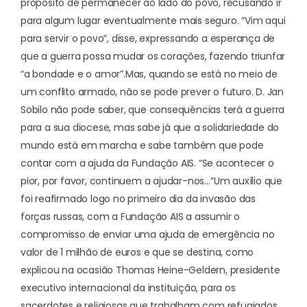
propósito de permanecer ao lado do povo, recusando ir
para algum lugar eventualmente mais seguro. “Vim aqui
para servir o povo”, disse, expressando a esperança de
que a guerra possa mudar os corações, fazendo triunfar
“a bondade e o amor”.
Mas, quando se está no meio de
um conflito armado, não se pode prever o futuro. D. Jan
Sobilo não pode saber, que consequências terá a guerra
para a sua diocese, mas sabe já que a solidariedade do
mundo está em marcha e sabe também que pode
contar com a ajuda da Fundação AIS. “Se acontecer o
pior, por favor, continuem a ajudar-nos…”
Um auxílio que
foi reafirmado logo no primeiro dia da invasão das
forças russas, com a Fundação AIS a assumir o
compromisso de enviar uma
ajuda de emergência no
valor de 1 milhão de euros
e que se destina, como
explicou na ocasião Thomas Heine-Geldern, presidente
executivo internacional da instituição, para os
sacerdotes e religiosas que trabalham com refugiados,