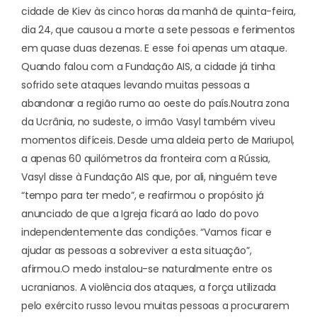
cidade de Kiev às cinco horas da manhã de quinta-feira,
dia 24, que causou a morte a sete pessoas e ferimentos
em quase duas dezenas. E esse foi apenas um ataque.
Quando falou com a Fundação AIS, a cidade já tinha
sofrido sete ataques levando muitas pessoas a
abandonar a região rumo ao oeste do país.
Noutra zona
da Ucrânia, no sudeste, o irmão Vasyl também viveu
momentos difíceis. Desde uma aldeia perto de Mariupol,
a apenas 60 quilómetros da fronteira com a Rússia,
Vasyl disse à Fundação AIS que, por ali, ninguém teve
“tempo para ter medo”, e reafirmou o propósito já
anunciado de que a Igreja ficará ao lado do povo
independentemente das condições. “Vamos ficar e
ajudar as pessoas a sobreviver a esta situação”,
afirmou.
O medo instalou-se naturalmente entre os
ucranianos. A violência dos ataques, a força utilizada
pelo exército russo levou muitas pessoas a procurarem