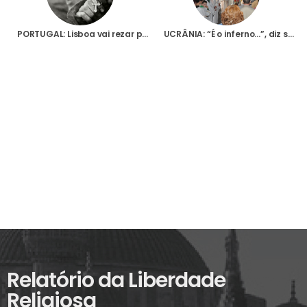
PORTUGAL: Lisboa vai rezar pela paz na Ucrânia em iniciativa da Fundação AIS e do Presépio na Cidade
UCRÂNIA: “É o inferno…”, diz sacerdote descrevendo cenário aterrador na cidade de Mariupol, cercada pelas tropas russas
Relatório da Liberdade
Religiosa