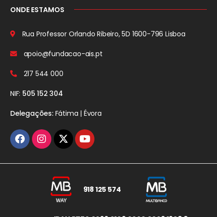
ONDE ESTAMOS
Rua Professor Orlando Ribeiro, 5D
1600-796 Lisboa
apoio@fundacao-ais.pt
217 544 000
NIF:
505 152 304
Delegações:
Fátima | Évora
918 125 574