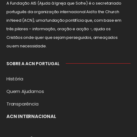
A Fundação AIS (Ajuda à Igreja que Sofre) é o secretariado
português da organização internacional Aid to the Church
in Need (ACN), uma fundação pontifícia que, com base em
três pilares – informação, oração e acção -, ajuda os
Cristãos onde quer que sejam perseguidos, ameaçados
ou em necessidade.
SOBRE A ACN PORTUGAL
História
Quem Ajudamos
Transparência
ACN INTERNACIONAL