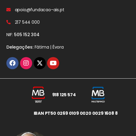
apoio@fundacao-ais.pt
217 544 000
NIF:
505 152 304
Delegações:
Fátima | Évora
918 125 574
IBAN PT50 0269 0109 0020 0029 1608 8