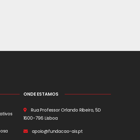
ONDE ESTAMOS
Rua Professor Orlando Ribeiro, 5D
ativos
1600-796 Lisboa
iosa
apoio@fundacao-ais.pt