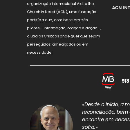
organização internacional Aid to the
ACN IN
Church in Need (ACN), uma fundação
pontifícia que, com base em três
pilares – informação, oração e acção -,
ajuda os Cristãos onde quer que sejam
perseguidos, ameaçados ou em
necessidade.
918
«Desde o início, a
reconciliação, bem
encontre em necess
sofra.»