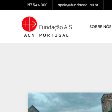
217 544 000
apoio@fundacao-ais.pt
SOBRE NÓS