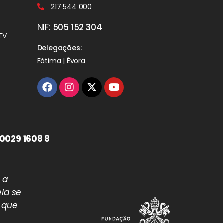
217 544 000
NIF:
505 152 304
TV
Delegações:
Fátima | Évora
0029 1608 8
 a
la se
 que