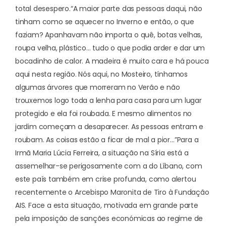
total desespero.
“A maior parte das pessoas daqui, não
tinham como se aquecer no Inverno e então, o que
faziam? Apanhavam não importa o quê, botas velhas,
roupa velha, plástico… tudo o que podia arder e dar um
bocadinho de calor. A madeira é muito cara e há pouca
aqui nesta região. Nós aqui, no Mosteiro, tínhamos
algumas árvores que morreram no Verão e não
trouxemos logo toda a lenha para casa para um lugar
protegido e ela foi roubada. E mesmo alimentos no
jardim começam a desaparecer. As pessoas entram e
roubam. As coisas estão a ficar de mal a pior…”
Para a
Irmã Maria Lúcia Ferreira, a situação na Síria está a
assemelhar-se perigosamente com a do Líbano, com
este país também em crise profunda, como alertou
recentemente o
Arcebispo Maronita de Tiro
à Fundação
AIS. Face a esta situação, motivada em grande parte
pela imposição de sanções económicas ao regime de