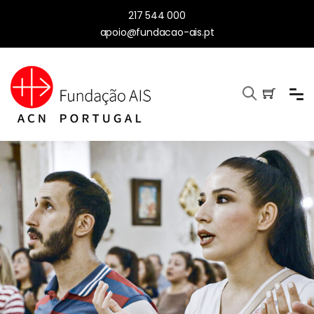
217 544 000
apoio@fundacao-ais.pt