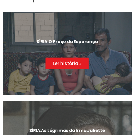
SÍRIA:
O Preço da Esperança
Ler história »
SÍRIA:
As Lágrimas da Irmã Juliette