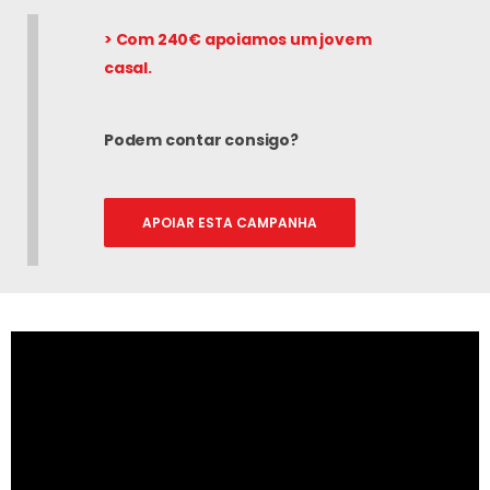
> Com 240€ apoiamos um jovem
casal.
Podem contar consigo?
APOIAR ESTA CAMPANHA