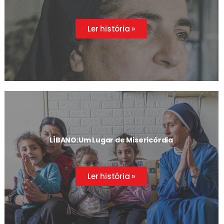
Ler história »
LÍBANO:
Um Lugar de Misericórdia
Ler história »