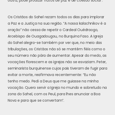
outra, pode produzir frutos de paz e de coesão social”.
Os Cristãos do Sahel rezam todos os dias para implorar
a Paz e a Justiça na sua região. “A nossa kalachnikov é a
oração” não cessa de repetir o Cardeal Ouédraogo,
Arcebispo de Ouagadougou, no Burquina Faso. A Igreja
do Sahel alegra-se também por ver que, no meio das
tribulações, os Cristãos não só se mantêm fiéis como o
seu número não pára de aumentar. Apesar do medo, as
vocações florescem e as igrejas não se esvaziam. Peter,
seminarista burquinense cujos pais tiveram de fugir para
evitar a morte, reafirmava recentemente: “Eu não
tenho medo. Pedi a Deus que me guiasse na minha
vocação. Quero servir a Igreja no mundo e sobretudo na
zona do Sahel, com os Peul, para lhes anunciar a Boa
Nova e para que se convertam”.