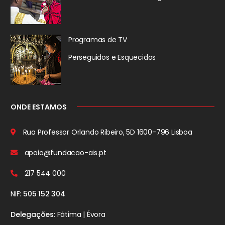
Programas de TV
Perseguidos
e Esquecidos
ONDE ESTAMOS
Rua Professor Orlando Ribeiro, 5D
1600-796 Lisboa
apoio@fundacao-ais.pt
217 544 000
NIF:
505 152 304
Delegações:
Fátima | Évora