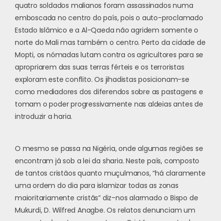
quatro soldados malianos foram assassinados numa
emboscada no centro do país, pois o auto-proclamado
Estado Islâmico e a Al-Qaeda não agridem somente o
norte do Mali mas também o centro. Perto da cidade de
Mopti, os nómadas lutam contra os agricultores para se
apropriarem das suas terras férteis e os terroristas
exploram este conflito. Os jihadistas posicionam-se
como mediadores dos diferendos sobre as pastagens e
tomam o poder progressivamente nas aldeias antes de
introduzir a haria.
O mesmo se passa na Nigéria, onde algumas regiões se
encontram já sob a lei da sharia. Neste país, composto
de tantos cristãos quanto muçulmanos, “há claramente
uma ordem do dia para islamizar todas as zonas
maioritariamente cristãs” diz-nos alarmado o Bispo de
Mukurdi, D. Wilfred Anagbe. Os relatos denunciam um