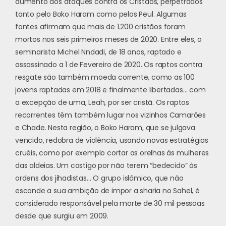
aumento dos ataques contra os Cristãos, perpetrados
tanto pelo Boko Haram como pelos Peul. Algumas
fontes afirmam que mais de 1.200 cristãos foram
mortos nos seis primeiros meses de 2020. Entre eles, o
seminarista Michel Nndadi, de 18 anos, raptado e
assassinado a 1 de Fevereiro de 2020. Os raptos contra
resgate são também moeda corrente, como as 100
jovens raptadas em 2018 e finalmente libertadas… com
a excepção de uma, Leah, por ser cristã. Os raptos
recorrentes têm também lugar nos vizinhos Camarões
e Chade. Nesta região, o Boko Haram, que se julgava
vencido, redobra de violência, usando novas estratégias
cruéis, como por exemplo cortar as orelhas às mulheres
das aldeias. Um castigo por não terem “bedecido” às
ordens dos jihadistas… O grupo islâmico, que não
esconde a sua ambição de impor a sharia no Sahel, é
considerado responsável pela morte de 30 mil pessoas
desde que surgiu em 2009.