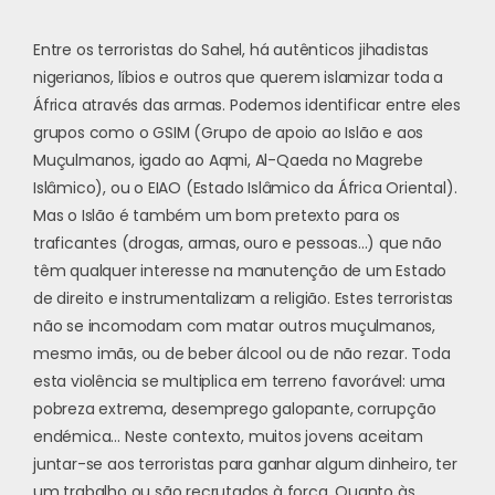
Entre os terroristas do Sahel, há autênticos jihadistas
nigerianos, líbios e outros que querem islamizar toda a
África através das armas. Podemos identificar entre eles
grupos como o GSIM (Grupo de apoio ao Islão e aos
Muçulmanos, igado ao Aqmi, Al-Qaeda no Magrebe
Islâmico), ou o EIAO (Estado Islâmico da África Oriental).
Mas o Islão é também um bom pretexto para os
traficantes (drogas, armas, ouro e pessoas…) que não
têm qualquer interesse na manutenção de um Estado
de direito e instrumentalizam a religião. Estes terroristas
não se incomodam com matar outros muçulmanos,
mesmo imãs, ou de beber álcool ou de não rezar. Toda
esta violência se multiplica em terreno favorável: uma
pobreza extrema, desemprego galopante, corrupção
endémica… Neste contexto, muitos jovens aceitam
juntar-se aos terroristas para ganhar algum dinheiro, ter
um trabalho ou são recrutados à força. Quanto às