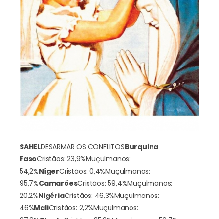
SAHEL
DESARMAR OS CONFLITOS
Burquina
Faso
Cristãos: 23,9%
Muçulmanos:
54,2%
Níger
Cristãos: 0,4%
Muçulmanos:
95,7%
Camarões
Cristãos: 59,4%
Muçulmanos:
20,2%
Nigéria
Cristãos: 46,3%
Muçulmanos:
46%
Mali
Cristãos: 2,2%
Muçulmanos: