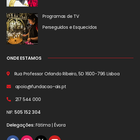
Programas de TV
Perseguidos
e Esquecidos
ONDE ESTAMOS
Rua Professor Orlando Ribeiro, 5D
1600-796 Lisboa
apoio@fundacao-ais.pt
217 544 000
NIF:
505 152 304
Delegações:
Fátima | Évora