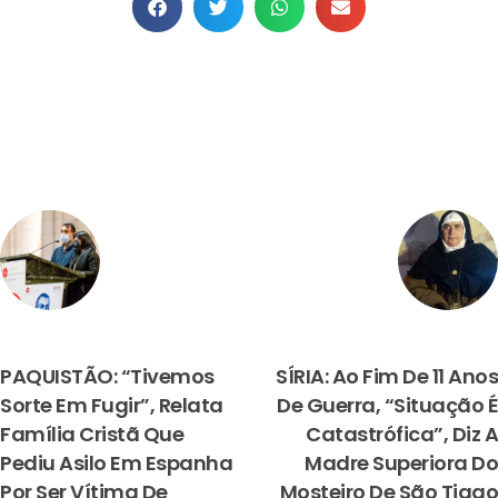
PREVIOUS
NEXT
PAQUISTÃO: “Tivemos
SÍRIA: Ao Fim De 11 Anos
Sorte Em Fugir”, Relata
De Guerra, “situação É
Família Cristã Que
Catastrófica”, Diz A
Pediu Asilo Em Espanha
Madre Superiora Do
Por Ser Vítima De
Mosteiro De São Tiago