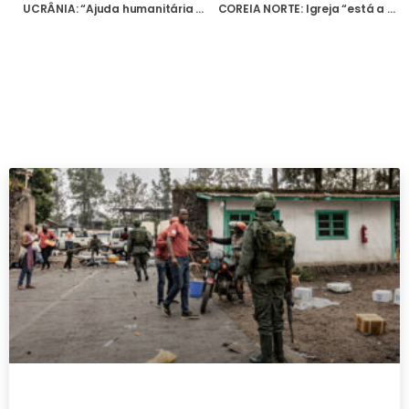
UCRÂNIA: “Ajuda humanitária está a diminuir”, diz D. Zmitrowicz, alertando ainda para as consequências psicológicas da guerra
COREIA NORTE: Igreja “está a crescer, escondida”, apesar da perseguição do regime, diz Arcebispo Emérito de Gwangiu