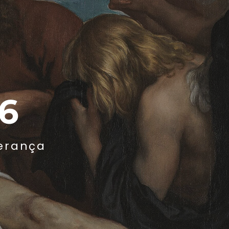
6
erança