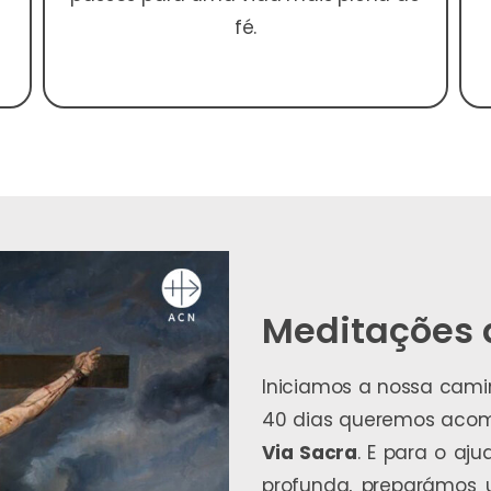
fé.
Meditações
Iniciamos a nossa cam
40 dias queremos aco
Via Sacra
. E para o aj
profunda, preparámos 