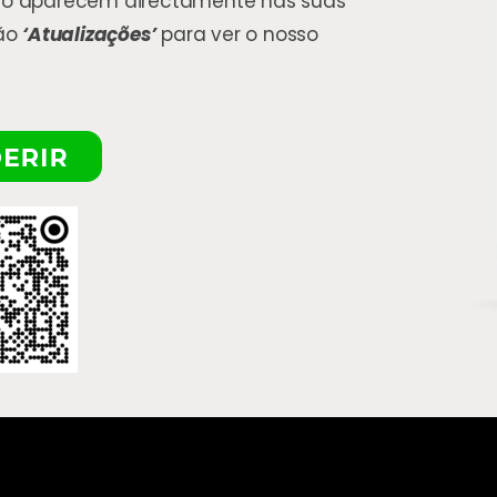
o aparecem directamente nas suas
tão
‘Atualizações’
para ver o nosso