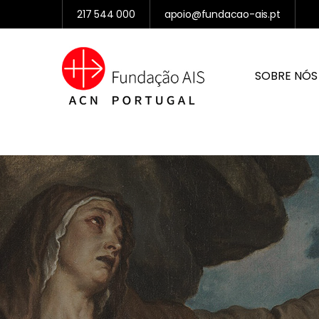
217 544 000
apoio@fundacao-ais.pt
SOBRE NÓS