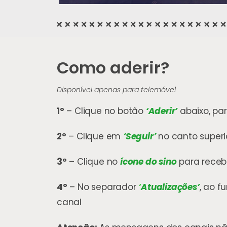
Como aderir?
Disponível apenas para telemóvel
1º
– Clique no botão
‘Aderir’
abaixo, pa
2º
– Clique em
‘Seguir’
no canto superio
3º
– Clique no
ícone do sino
para receb
4º
– No separador
‘
Atualizações’
, ao f
canal