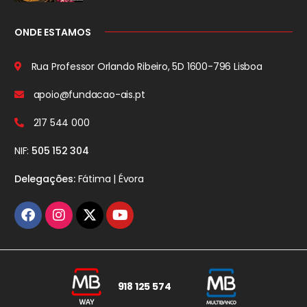
ONDE ESTAMOS
Rua Professor Orlando Ribeiro, 5D
1600-796 Lisboa
apoio@fundacao-ais.pt
217 544 000
NIF:
505 152 304
Delegações:
Fátima | Évora
918 125 574