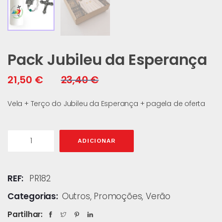
Pack Jubileu da Esperança
21,50
€
23,40
€
Vela + Terço do Jubileu da Esperança + pagela de oferta
ADICIONAR
REF:
PR182
Categorias:
Outros
,
Promoções
,
Verão
Partilhar: