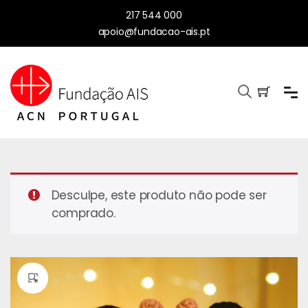
217 544 000
apoio@fundacao-ais.pt
Desculpe, este produto não pode ser
comprado.
🔍