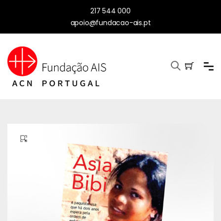
217 544 000
apoio@fundacao-ais.pt
🔍