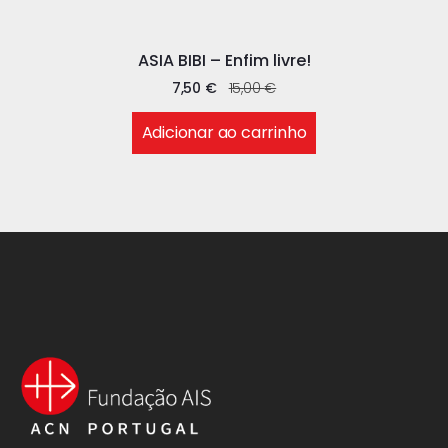
ASIA BIBI – Enfim livre!
7,50
€
15,00
€
Adicionar ao carrinho