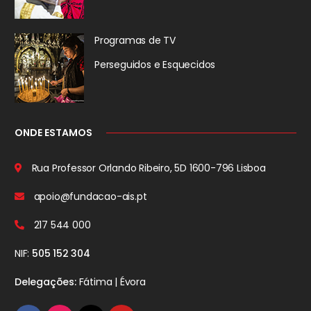
Programas de TV
Perseguidos
e Esquecidos
ONDE ESTAMOS
Rua Professor Orlando Ribeiro, 5D
1600-796 Lisboa
apoio@fundacao-ais.pt
217 544 000
NIF:
505 152 304
Delegações:
Fátima | Évora