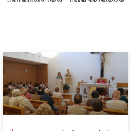
REINO UNIDO: Carlos III encontra-se com cristãos vítimas de perseguição na Nigéria e recebe relatório da Fundação AIS
UCRÂNIA: “Não sabemos como vamos sobreviver ao Natal”, diz Núncio Apostólico em mensagem para a Fundação AIS