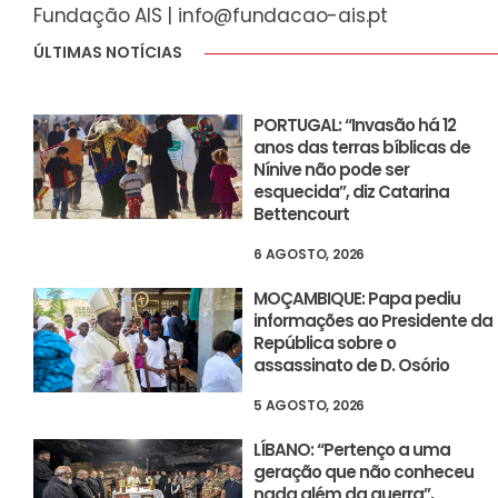
Fundação AIS |
info@fundacao-ais.pt
ÚLTIMAS NOTÍCIAS
PORTUGAL: “Invasão há 12
anos das terras bíblicas de
Nínive não pode ser
esquecida”, diz Catarina
Bettencourt
6 AGOSTO, 2026
MOÇAMBIQUE: Papa pediu
informações ao Presidente da
República sobre o
assassinato de D. Osório
5 AGOSTO, 2026
LÍBANO: “Pertenço a uma
geração que não conheceu
nada além da guerra”,