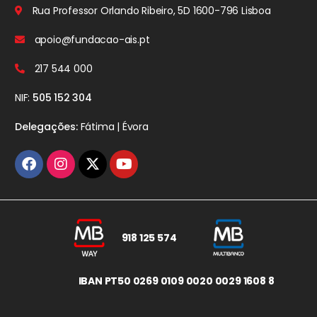
Rua Professor Orlando Ribeiro, 5D
1600-796 Lisboa
apoio@fundacao-ais.pt
217 544 000
NIF:
505 152 304
Delegações:
Fátima | Évora
918 125 574
IBAN PT50 0269 0109 0020 0029 1608 8