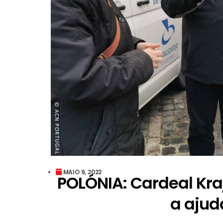
MAIO 9, 2022
POLÓNIA: Cardeal Kra
a ajud