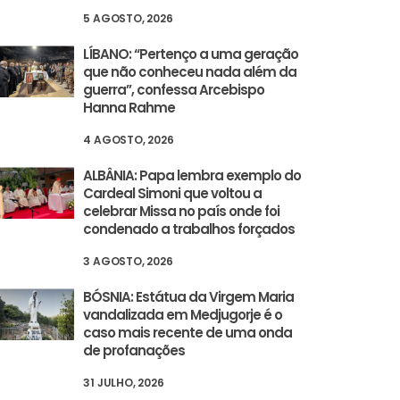
5 AGOSTO, 2026
LÍBANO: “Pertenço a uma geração
que não conheceu nada além da
guerra”, confessa Arcebispo
Hanna Rahme
4 AGOSTO, 2026
ALBÂNIA: Papa lembra exemplo do
Cardeal Simoni que voltou a
celebrar Missa no país onde foi
condenado a trabalhos forçados
3 AGOSTO, 2026
BÓSNIA: Estátua da Virgem Maria
vandalizada em Medjugorje é o
radece à Fundação AIS
caso mais recente de uma onda
de profanações
túpida”
31 JULHO, 2026