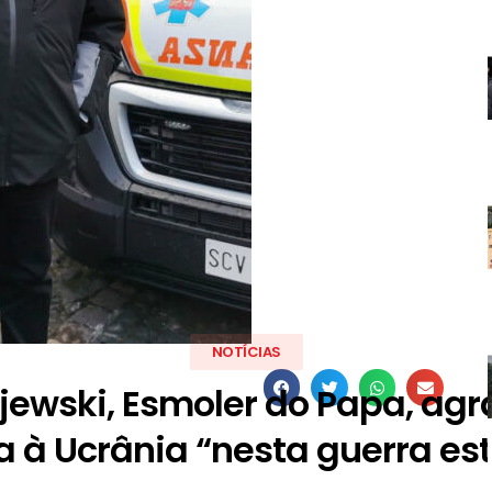
NOTÍCIAS
jewski, Esmoler do Papa, ag
a à Ucrânia “nesta guerra es