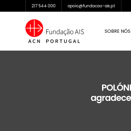
217 544 000
apoio@fundacao-ais.pt
SOBRE NÓS
POLÓNI
agradece 