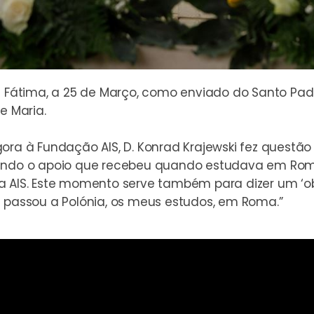
átima, a 25 de Março, como enviado do Santo Padr
 Maria.
a à Fundação AIS, D. Konrad Krajewski fez questã
rdando o apoio que recebeu quando estudava em R
a AIS.
Este momento serve também para dizer um ‘o
s passou a Polónia, os meus estudos, em Roma.”