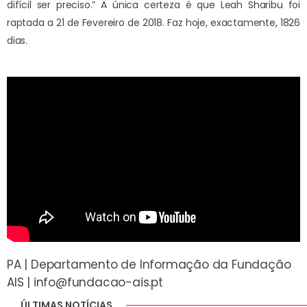
difícil ser preciso.” A única certeza é que Leah Sharibu foi
raptada a 21 de Fevereiro de 2018. Faz hoje, exactamente, 1826
dias.
PA | Departamento de Informação da Fundação
AIS |
info@fundacao-ais.pt
ÚLTIMAS NOTÍCIAS