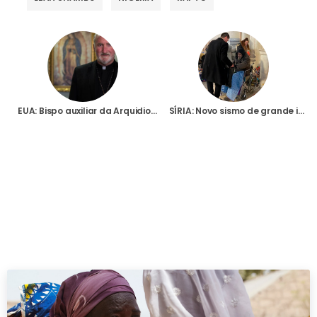
EUA: Bispo auxiliar da Arquidiocese de Los Angeles, morto a tiro no sábado
SÍRIA: Novo sismo de grande intensidade volta a assustar as populações na região de Alepo