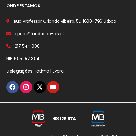
ONDE ESTAMOS
Rua Professor Orlando Ribeiro, 5D
1600-796 Lisboa
apoio@fundacao-ais.pt
217 544 000
NIF:
505 152 304
Delegações:
Fátima | Évora
918 125 574