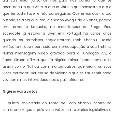
dia vais estar junto de nós para nos contar o que te
aconteceu, o que viste, o que ouviste, o que pensaste e até o
que tentaste fazer e não conseguiste. Queremos ouvir a tua
história, seja ela qual for”, diz Simon Ayogu, de 46 anos, pároco
em Lomar e Nogueira, na Arquidiocese de Braga. Este
sacerdote já estava a viver em Portugal há vários anos
quando os terroristas sequestraram Leah Sharibu. Desde
então, tem acompanhado com preocupação a sua história.
Numa mensagem vídeo gravada para a Fundação AIS, o
Padre Simon afirma que “a Nigéria falhou” para com Leah,
assim como “falhou com muitos outros, que viram as suas
vidas cortadas” por causa da violência que se faz sentir cada
vez com mais intensidade neste país africano.
Nigéria vai a votos
O quinto aniversário do rapto de Leah Sharibu ocorre na
semana em que o país vai a votos, em eleições legislativas e