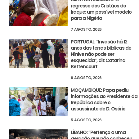
regresso dos Cristãos do
Iraque: um possível modelo
para a Nigéria
7 AGOSTO, 2026
PORTUGAL: “Invasão há 12
anos das terras bíblicas de
Nínive não pode ser
esquecida”, diz Catarina
Bettencourt
6 AGOSTO, 2026
MOÇAMBIQUE: Papa pediu
informações ao Presidente da
República sobre o
assassinato de D. Osório
5 AGOSTO, 2026
LÍBANO: “Pertenço a uma
geração que não conheceu