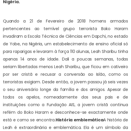
Nigéria.
Quando a 21 de Fevereiro de 2018 homens armados
pertencentes ao temível grupo terrorista Boko Haram
invadiram a Escola Técnica de Ciências em Dapchi, no estado
de Yobe, na Nigéria, um estabelecimento de ensino oficial só
para raparigas e levaram à força 110 alunas, Leah Sharibu tinha
apenas 14 anos de idade. Dali a poucas semanas, todas
seriam libertadas menos Leah Sharibu, que ficou em cativeiro
por ser cristã e recusar a conversão ao Islão, como os
terroristas exigiam. Desde então, a jovem passou já seis vezes
o seu aniversário longe da família e dos amigos. Apesar de
todos os apelos, nomeadamente dos seus pais e de
instituições como a Fundação AIS, a jovem cristã continua
refém do Boko Haram e desconhece-se exactamente onde
está e como se encontra.
História emblemática
A história de
Leah é extraordinária e emblemática. Ela é um símbolo da