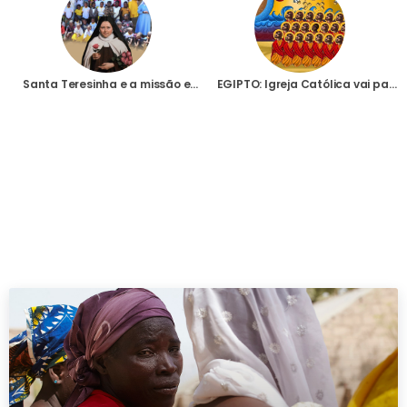
Santa Teresinha e a missão em Msamba, na Tanzânia
EGIPTO: Igreja Católica vai passar a celebrar os mártires coptas assassinados na Líbia em 2015