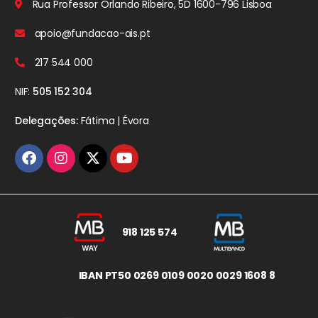
Rua Professor Orlando Ribeiro, 5D
1600-796 Lisboa
apoio@fundacao-ais.pt
217 544 000
NIF:
505 152 304
Delegações:
Fátima | Évora
918 125 574
IBAN PT50 0269 0109 0020 0029 1608 8