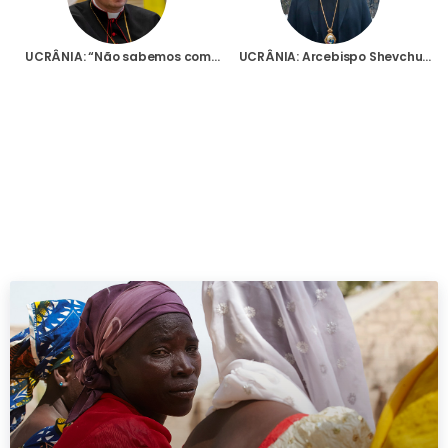
UCRÂNIA: “Não sabemos como vamos sobreviver ao Natal”, diz Núncio Apostólico em mensagem para a Fundação AIS
UCRÂNIA: Arcebispo Shevchuk fala num Natal vivido “no meio do frio”, sem aquecimento, “mas com Deus”