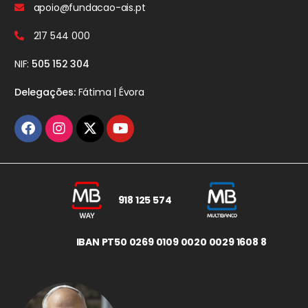
apoio@fundacao-ais.pt
217 544 000
NIF:
505 152 304
Delegações:
Fátima | Évora
918 125 574
IBAN PT50 0269 0109 0020 0029 1608 8