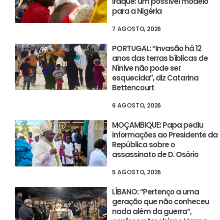
Iraque: um possível modelo
para a Nigéria
7 AGOSTO, 2026
PORTUGAL: “Invasão há 12
anos das terras bíblicas de
Nínive não pode ser
esquecida”, diz Catarina
Bettencourt
6 AGOSTO, 2026
MOÇAMBIQUE: Papa pediu
informações ao Presidente da
República sobre o
assassinato de D. Osório
5 AGOSTO, 2026
LÍBANO: “Pertenço a uma
geração que não conheceu
nada além da guerra”,