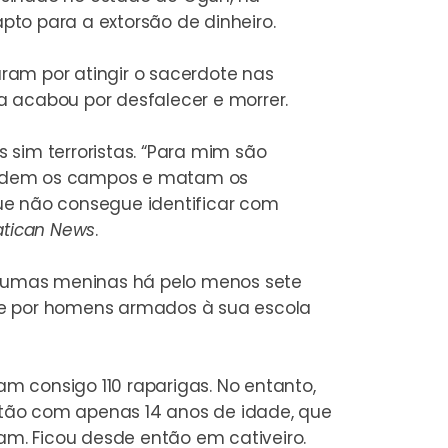
to para a extorsão de dinheiro.
ram por atingir o sacerdote nas
ka acabou por desfalecer e morrer.
sim terroristas. “Para mim são
invadem os campos e matam os
ue não consegue identificar com
atican News
.
gumas meninas há pelo menos sete
ue por homens armados à sua escola
aram consigo 110 raparigas. No entanto,
tão com apenas 14 anos de idade, que
am. Ficou desde então em cativeiro.