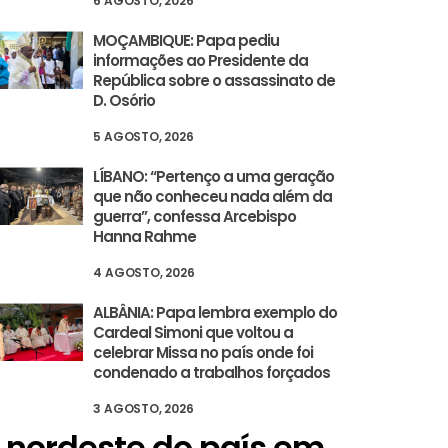
6 AGOSTO, 2026
MOÇAMBIQUE: Papa pediu
informações ao Presidente da
República sobre o assassinato de
D. Osório
5 AGOSTO, 2026
LÍBANO: “Pertenço a uma geração
que não conheceu nada além da
guerra”, confessa Arcebispo
Hanna Rahme
4 AGOSTO, 2026
ALBÂNIA: Papa lembra exemplo do
Cardeal Simoni que voltou a
celebrar Missa no país onde foi
condenado a trabalhos forçados
3 AGOSTO, 2026
o nordeste do país em