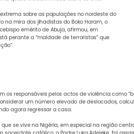
a extrema sobre as populações no nordeste do
o na mira dos jihadistas do Boko Haram, o
cebispo emérito de Abuja, afirmou, em
está perante a “maldade de terroristas” que
ção”.
 os responsáveis pelos actos de violência como “b
considerar um número elevado de deslocados, calcu
ndo agora regressar a casa.
ue se vive na Nigéria, em especial na região centra
m sacerdote católico, o Padre Luka Adeleke, foi ass