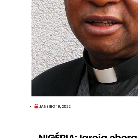
JANEIRO 19, 2022
NIGÉRIA: Igreja chor