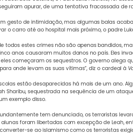
eguiram apurar, de uma tentativa fracassada de rap
num gesto de intimidação, mas algumas balas acaba
var o carro até ao hospital mais próximo, o padre Lu
de todos estes crimes não são apenas bandidos, mas 
u cinco anos causaram muitos danos no país. Eles 
ão eles começaram os sequestros. O governo alega q
para onde levam as suas vítimas”, diz o cardeal à
V
scolas estão desaparecidas há mais de um ano. Al
Leah Sharibu, sequestrada na sequência de um ataq
 um exemplo disso.
bundantemente tem denunciado
, os terroristas lev
 alunas foram libertadas com excepção de Leah, en
converter-se ao islamismo como os terroristas exigi