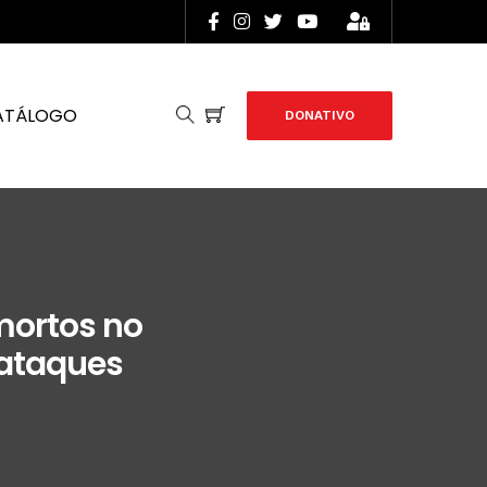
ATÁLOGO
DONATIVO
mortos no
 ataques