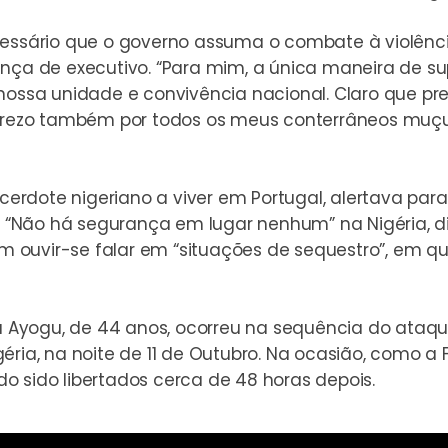
cessário que o governo assuma o combate à violênc
 de executivo. “Para mim, a única maneira de sup
 nossa unidade e convivência nacional. Claro que pr
 e rezo também por todos os meus conterrâneos mu
erdote nigeriano a viver em Portugal, alertava pa
 “
Não há segurança em lugar nenhum
” na Nigéria, 
ouvir-se falar em “situações de sequestro”, em qua
Ayogu, de 44 anos, ocorreu na sequência do ataque 
éria, na noite de 11 de Outubro. Na ocasião, como a
o sido libertados cerca de 48 horas depois.