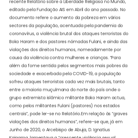
recente
Relatório sobre a Liberdade Religiosa no Mundo
,
editado pela Fundação AIS em Abril do ano passado. No
documento refere o aumento da pobreza em vários
sectores da população, acentuada pela pandemia do
coronavírus, a violência brutal dos ataques terroristas do
Boko Haram e dos pastores nómadas Fulani, e ainda das
violações dos direitos humanos, nomeadamente por
causa da violência contra mulheres e crianças. “Para
além da fome sentida pelos segmentos mais pobres da
sociedade e exacerbada pela COVID-19, a população
sofreu ataques terroristas cada vez mais brutais, tanto
entre a maioria muçulmana do norte do país onde o
grupo extremista islâmico militante Boko Haram actua,
como pelos militantes Fulani (pastores) nos estados
centrais”, pode ler-se no Relatório.
Em relação às “graves
violações dos direitos humanos”, refere-se que, já em
Junho de 2020, o Arcebispo de Abuja, D. Ignatius
Kaigama, lamentava a “crescente violência sexual