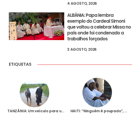
4 AGOSTO, 2026
ALBÂNIA: Papa lembra
exemplo do Cardeal Simoni
que voltou a celebrar Missa no
país onde foi condenado a
trabalhos forçados
3 AGOSTO, 2026
ETIQUETAS
TANZÂNIA: Um veículo para uma nova paróquia
HAITI: “Ninguém é poupado”, diz Bispo de Cap-Haïtien, referindo-se à insegurança no país que afecta também a Igreja