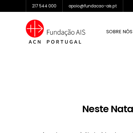
217 544 000
apoio@fundacao-ais.pt
SOBRE NÓS
Neste Natal