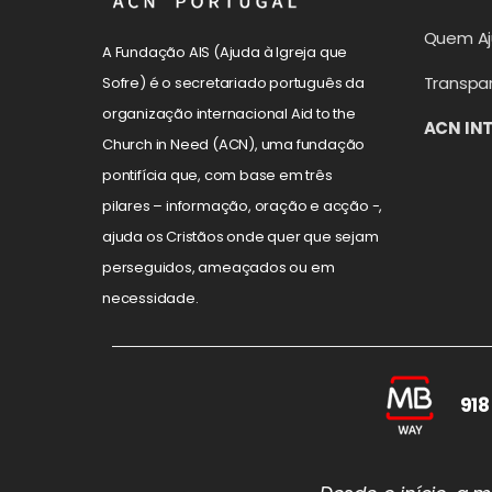
Quem A
A Fundação AIS (Ajuda à Igreja que
Transpa
Sofre) é o secretariado português da
organização internacional Aid to the
ACN IN
Church in Need (ACN), uma fundação
pontifícia que, com base em três
pilares – informação, oração e acção -,
ajuda os Cristãos onde quer que sejam
perseguidos, ameaçados ou em
necessidade.
918