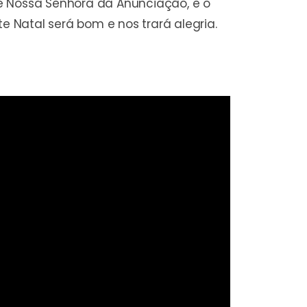
de Nossa Senhora da Anunciação, e o
e Natal será bom e nos trará alegria.