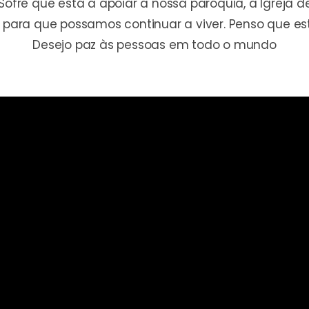
ofre que está a apoiar a nossa paróquia, a Igreja 
para que possamos continuar a viver. Penso que est
Desejo paz às pessoas em todo o mundo