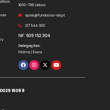
ativos
1600-796 Lisboa
iosa
apoio@fundacao-ais.pt
217 544 000
NIF:
505 152 304
TV
Delegações:
Fátima | Évora
0029 1608 8