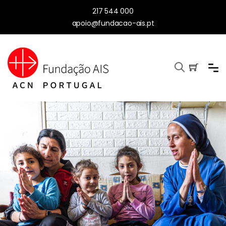
217 544 000
apoio@fundacao-ais.pt