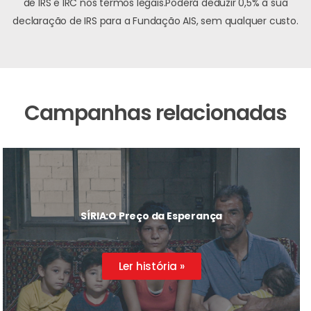
de IRS e IRC nos termos legais.
Poderá deduzir 0,5% à sua
declaração de IRS para a Fundação AIS, sem qualquer custo.
Campanhas relacionadas
SÍRIA:
O Preço da Esperança
Ler história »