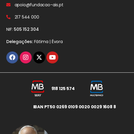
apoio@fundacao-ais.pt
217 544 000
NIF:
505 152 304
Delegações:
Fátima | Évora
918 125 574
IBAN PT50 0269 0109 0020 0029 1608 8