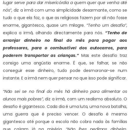
lugar serve para dar misericórdia a quem quer que venha até
nós”
, diz a irmã com uma simplicidade desarmante, como se
tudo o que ela faz, o que as religiosas fazem por ali não fosse
enorme, gigantesco, quase um milagre.
“Tenho um desafio”
,
explica a irmã, olhando directamente para nós.
“Tenho de
arranjar dinheiro no final do mês para pagar aos
professores, para o combustível dos autocarros, para
poderem transportar as crianças.”
Mas este desafio traz
consigo uma angústia enorme. É que, se falhar, se não
conseguir esse dinheiro, tudo pode desmoronar-se num
instante. E a irmã nem quer pensar no que isso pode significar.
“Não sei se no final do mês há dinheiro para alimentar os
alunos mais pobres”
, diz a irmã, com um realismo absoluto. O
desafio é gigantesco. Cada dia é uma luta, uma nova batalha,
uma guerra que é preciso vencer. O desafio é mesmo
gigantesco até porque a escola não cobra nada às famílias
que caíram já na miséria.
“Não lhes pedimos dinheiro,