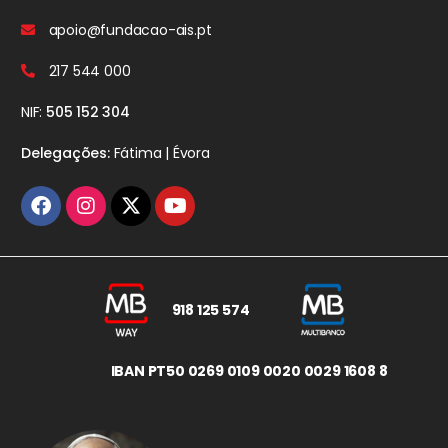
apoio@fundacao-ais.pt
217 544 000
NIF:
505 152 304
Delegações:
Fátima | Évora
918 125 574
IBAN PT50 0269 0109 0020 0029 1608 8