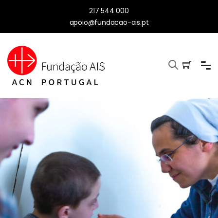
217 544 000
apoio@fundacao-ais.pt