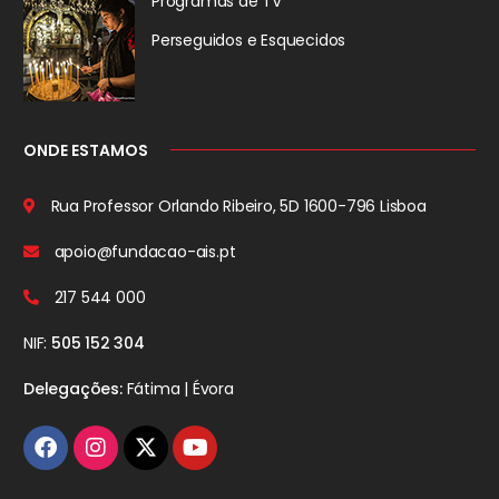
Programas de TV
Perseguidos
e Esquecidos
ONDE ESTAMOS
Rua Professor Orlando Ribeiro, 5D
1600-796 Lisboa
apoio@fundacao-ais.pt
217 544 000
NIF:
505 152 304
Delegações:
Fátima | Évora